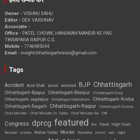
हमसे सम्पर्क करें
Owner -
VISHNU SAHU
Editor -
DEV VAISHNAV
Associate -
Office -
PATEL CHOWK, HANUMAN MANDIR KE PAS
TIKRAPARA RAIPUR C.G.
Mobile -
7746985044
Email -
insightchhattisgarhnews@gmail.com
Tags
Chhattisgarh
BJP
Accident
Amit Shah
arrested
arrest
Chhattisgarh-Bijapur
Chhattisgarh-Bilaspur
Chhattisgarh-Durg
Chhattisgarh-Korba
Chhattisgarh-Jagdalpur
Chhattisgarh-Kabirdham
Chhattisgarh-Raipur
Chhattisgarh-Raigarh
Chhattisgarh-Sukma
CM
Chief Minister
Chief Minister Dr. Yadav
Chief Minister Sai
featured
dprcg
Congress
High Court
fire
fraud
Murder
rape
Mohan Yadav
Naxalites
rain
Kejriwal
mohan
petrol