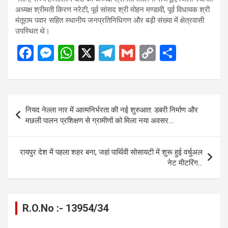
अध्यक्ष श्रीमती किरण नरेटी, पूर्व सांसद श्री मोहन मण्डावी, पूर्व विधायक श्री
मंतूराम पवार सहित स्थानीय जनप्रतिनिधिगण और बड़ी संख्या में क्षेत्रवासी
उपस्थित थे।
F
M
W
X
T
G
C
S
a
es
h
el
m
o
h
ce
se
at
e
ail
py
ar
b
n
s
gr
Li
e
Post
नियद नेल्ला नार में आत्मनिर्भरता की नई शुरुआत: डबरी निर्माण और
o
g
A
a
n
navigation
मछली पालन प्रशिक्षण से ग्रामीणों को मिला नया अवसर….
o
er
p
m
k
k
p
रायपुर देश में पहला शहर बना, जहां पार्थिवी सोसायटी में शुरू हुई वर्चुअल
नेट मीटरिंग…
R.O.No :- 13954/34