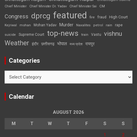
CM
Chief Minister
Chief Minister Dr. Yadav
Chief Minister Sai
featured
dprcg
Congress
High Court
fire
fraud
Murder
rape
Mohan Yadav
Naxalites
rain
Kejriwal
mohan
petrol
top-news
vishnu
Supreme Court
Vastu
suicide
train
Weather
भोपाल
रायपुर
इंदौर
छत्तीसगढ़
मध्य प्रदेश
Categories
Categories
Calendar
AUGUST 2026
M
T
W
T
F
S
S
1
2