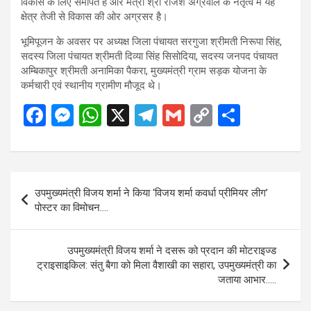
विकास के लिए समर्पित है और मंत्री श्री राजेश अग्रवाल के नेतृत्व में यह
क्षेत्र तेजी से विकास की ओर अग्रसर है।
भूमिपूजन के अवसर पर अध्यक्ष जिला पंचायत सरगुजा श्रीमती निरूपा सिंह,
सदस्य जिला पंचायत श्रीमती दिव्या सिंह सिसोदिया, सदस्य जनपद पंचायत
अम्बिकापुर श्रीमती अनामिका पैकरा, मुख्यमंत्री ग्राम सड़क योजना के
कर्मचारी एवं स्थानीय ग्रामीण मौजूद थे।
F
M
W
X
T
G
C
S
a
es
h
el
m
o
h
ce
se
at
e
ail
py
ar
b
n
s
gr
Li
e
Post
उपमुख्यमंत्री विजय शर्मा ने किया ‘विजय शर्मा कवर्धा प्रीमियर लीग’
o
g
A
a
n
navigation
पोस्टर का विमोचन….
o
er
p
m
k
k
p
उपमुख्यमंत्री विजय शर्मा ने दसरू को प्रदान की मोटराइज्ड
ट्राइसाइकिल: संतु बैगा को मिला वैशाखी का सहारा, उपमुख्यमंत्री का
जताया आभार…..