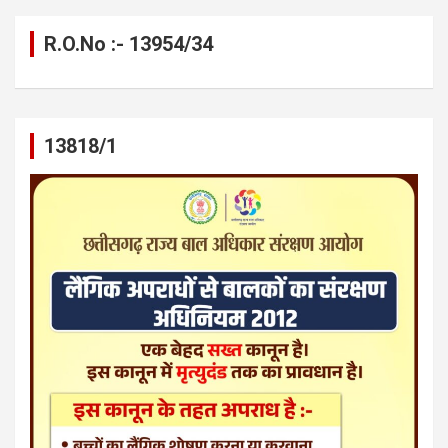
R.O.No :- 13954/34
13818/1