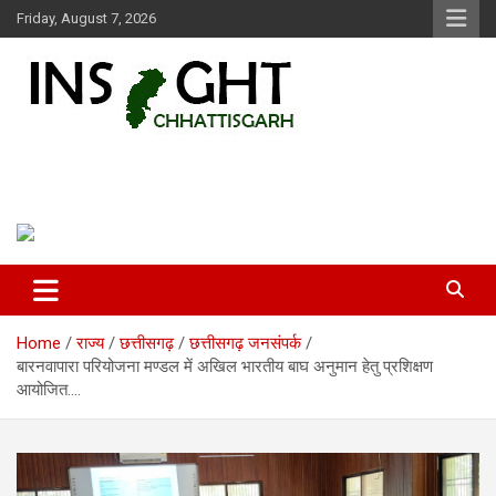
Skip
Friday, August 7, 2026
to
content
Insight Chhattisgarh
Chhattisgarh Latest News
Home
राज्य
छत्तीसगढ़
छत्तीसगढ़ जनसंपर्क
बारनवापारा परियोजना मण्डल में अखिल भारतीय बाघ अनुमान हेतु प्रशिक्षण
आयोजित….