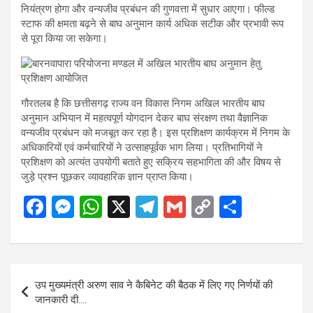
नियंत्रण होगा और वन्यजीव प्रबंधन की गुणवत्ता में सुधार आएगा। फील्ड
स्टाफ की क्षमता बढ़ने से बाघ अनुमान कार्य अधिक सटीक और प्रभावी रूप
से पूरा किया जा सकेगा।
गौरतलब है कि छत्तीसगढ़ राज्य वन विकास निगम अखिल भारतीय बाघ
अनुमान अभियान में महत्वपूर्ण योगदान देकर बाघ संरक्षण तथा वैज्ञानिक
वन्यजीव प्रबंधन को मजबूत कर रहा है। इस प्रशिक्षण कार्यक्रम में निगम के
अधिकारियों एवं कर्मचारियों ने उत्साहपूर्वक भाग लिया। प्रतिभागियों ने
प्रशिक्षण को अत्यंत उपयोगी बताते हुए सक्रिय सहभागिता की और विषय से
जुड़े प्रश्न पूछकर व्यावहारिक ज्ञान प्राप्त किया।
F
M
W
X
T
G
C
S
a
es
h
el
m
o
h
ce
se
at
e
ail
py
ar
b
n
s
gr
Li
e
Post
उप मुख्यमंत्री अरुण साव ने कैबिनेट की बैठक में लिए गए निर्णयों की
o
g
A
a
n
navigation
जानकारी दी….