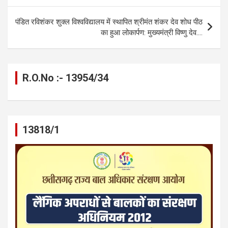
o
er
p
m
k
k
p
पंडित रविशंकर शुक्ल विश्वविद्यालय में स्थापित श्रीमंत शंकर देव शोध पीठ
का हुआ लोकार्पण: मुख्यमंत्री विष्णु देव….
R.O.No :- 13954/34
13818/1