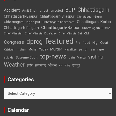
Chhattisgarh
BJP
Accident
Amit Shah
arrested
arrest
Chhattisgarh-Bijapur
Chhattisgarh-Bilaspur
Chhattisgarh-Durg
Chhattisgarh-Korba
Chhattisgarh-Jagdalpur
Chhattisgarh-Kabirdham
Chhattisgarh-Raipur
Chhattisgarh-Raigarh
Chhattisgarh-Sukma
CM
Chief Minister
Chief Minister Dr. Yadav
Chief Minister Sai
featured
dprcg
Congress
High Court
fire
fraud
Murder
rape
Mohan Yadav
Naxalites
rain
Kejriwal
mohan
petrol
top-news
vishnu
Supreme Court
Vastu
suicide
train
Weather
भोपाल
रायपुर
इंदौर
छत्तीसगढ़
मध्य प्रदेश
Categories
Categories
Calendar