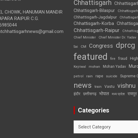
Chhattisgarh
Chhattisgar
Chhattisgarh-Bilaspur
Chhattisgar
L CHOWK, HANUMAN MANDIR
Chhattisgarh-Jagdalpur
Chhattisga
APARA RAIPUR C.G.
Chhattisgarh-Korba
Chhattisga
6985044
Chhattisgarh-Raipur
ghtchhattisgarhnews@gmail.com
Chhattis
Chief Minister
Chief Minister Dr. Yadav
dprcg
Congress
CM
Sai
featured
High
fire
fraud
Mur
Mohan Yadav
Kejriwal
mohan
rape
Supreme 
rain
petrol
suicide
news
vishnu
Vastu
train
भोपाल
रायपुर
इंदौर
छत्तीसगढ़
मध्य प्रदेश
Categories
Categories