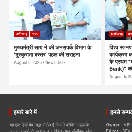
छत्तीसगढ़
राज्य
छत्तीसगढ़
राज
मुख्यमंत्री साय ने की जनसंपर्क विभाग के
विश्व स्तनप
‘मुस्कुराता बस्तर’ पहल की सराहना
कार्यक्रम
के प्रथम “
August 6, 2026
News Desk
Bank)” की
August 6, 2
हमारे बारे में
हमसे सम्पर्
यह एक हिंदी वेब न्यूज़ पोर्टल है जिसमें ब्रेकिंग न्यूज़ के
Owner -
VIS
अलावा राजनीति, प्रशासन, ट्रेंडिंग न्यूज, बॉलीवुड, खेल
Editor -
DEV 