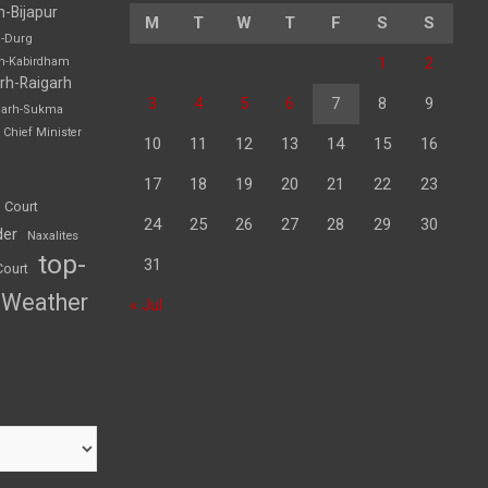
h-Bijapur
M
T
W
T
F
S
S
h-Durg
1
2
rh-Kabirdham
rh-Raigarh
3
4
5
6
7
8
9
garh-Sukma
Chief Minister
10
11
12
13
14
15
16
17
18
19
20
21
22
23
 Court
24
25
26
27
28
29
30
der
Naxalites
top-
31
Court
Weather
« Jul