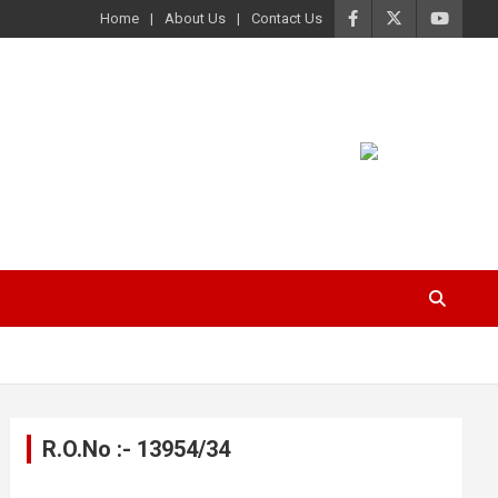
Home
About Us
Contact Us
R.O.No :- 13954/34