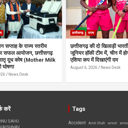
्य
छत्तीसगढ़
राज्य
ान सप्ताह के राज्य स्तरीय
छत्तीसगढ़ की दो खिलाड़ी भारत
 का सफल आयोजन, छत्तीसगढ़
जूनियर हॉकी टीम में, चीन में होन
मातृ दूध कोष (Mother Milk
एशिया कप में दिखाएंगी दम
 घोषणा
August 6, 2026
News Desk
026
News Desk
क करें
Tags
HNU SAHU
Accident
Amit Shah
arre
arrest
VAISHNAV