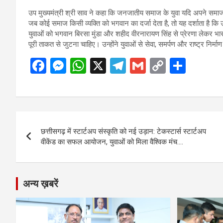
उप मुख्यमंत्री श्री साव ने कहा कि जनजातीय समाज के युवा यदि अपने समाज 
जब कोई समाज किसी व्यक्ति को भगवान का दर्जा देता है, तो यह दर्शाता है
युवाओं को भगवान बिरसा मुंडा और शहीद वीरनारायण सिंह से प्रेरणा लेकर भा
पूरी ताकत से जुटना चाहिए। उन्होंने युवाओं से सेवा, समर्पण और राष्ट्र निर्मा
F
M
W
X
T
G
C
S
a
es
h
el
m
o
h
ce
se
at
e
ail
py
ar
b
n
s
gr
Li
e
Post
o
g
A
a
n
छत्तीसगढ़ में स्टार्टअप संस्कृति को नई उड़ान: टेकस्टार्स स्टार्टअप
navigation
o
er
p
m
k
वीकेंड का सफल आयोजन, युवाओं को मिला वैश्विक मंच….
k
p
अन्य ख़बरें