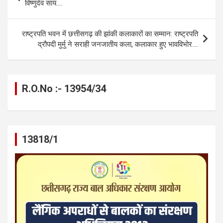
o
g
A
a
n
navigation
विष्णुदेव साय….
o
er
p
m
k
k
p
राष्ट्रपति भवन में छत्तीसगढ़ की झांकी कलाकारों का सम्मान: राष्ट्रपति
द्रौपदी मुर्मु ने सराही जनजातीय कला, कलाकार हुए भावविभोर….
R.O.No :- 13954/34
13818/1