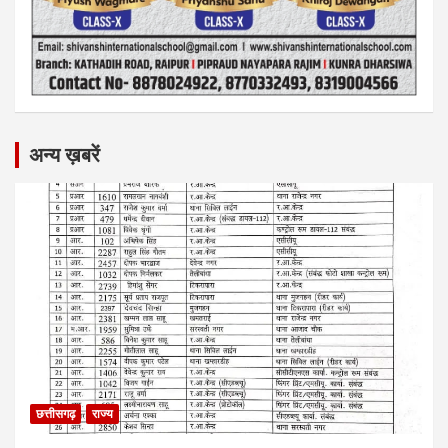
अन्य ख़बरें
छत्तीसगढ़
राज्य