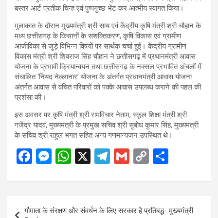
बस्तर आर्ट प्रतीक चिन्ह एवं पुष्पगुच्छ भेंट कर आत्मीय स्वागत किया।
मुलाकात के दौरान मुख्यमंत्री श्री साय एवं केंद्रीय कृषि मंत्री श्री चौहान के
मध्य छत्तीसगढ़ के किसानों के सशक्तिकरण, कृषि विकास एवं ग्रामीण
आजीविका से जुड़े विभिन्न विषयों पर सार्थक चर्चा हुई। केंद्रीय ग्रामीण
विकास मंत्री श्री शिवराज सिंह चौहान ने छत्तीसगढ़ में प्रधानमंत्री आवास
योजना के प्रभावी क्रियान्वयन तथा छत्तीसगढ़ के नक्सल प्रभावित अंचलों में
संचालित ‘नियद नेल्लानार’ योजना के अंतर्गत प्रधानमंत्री आवास योजना
अंतर्गत आवास से वंचित परिवारों को पक्के आवास उपलब्ध कराने की पहल की
प्रशंसा की।
इस अवसर पर कृषि मंत्री श्री रामविचार नेताम, स्कूल शिक्षा मंत्री श्री
गजेंद्र यादव, मुख्यमंत्री के प्रमुख सचिव श्री सुबोध कुमार सिंह, मुख्यमंत्री
के सचिव श्री राहुल भगत सहित अन्य गणमान्यजन उपस्थित थे।
F
M
W
X
T
G
C
S
a
es
h
el
m
o
h
ce
se
at
e
ail
py
ar
b
n
s
gr
Li
e
Post
गौमाता के संरक्षण और संवर्धन के लिए सरकार है प्रतिबद्ध- मुख्यमंत्री