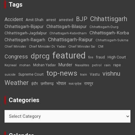
Tags
Chhattisgarh
BJP
Accident
Amit Shah
arrested
arrest
Chhattisgarh-Bijapur
Chhattisgarh-Bilaspur
Chhattisgarh-Durg
Chhattisgarh-Korba
Chhattisgarh-Jagdalpur
Chhattisgarh-Kabirdham
Chhattisgarh-Raipur
Chhattisgarh-Raigarh
Chhattisgarh-Sukma
CM
Chief Minister
Chief Minister Dr. Yadav
Chief Minister Sai
featured
dprcg
Congress
High Court
fire
fraud
Murder
rape
Mohan Yadav
Naxalites
rain
Kejriwal
mohan
petrol
top-news
vishnu
Supreme Court
Vastu
suicide
train
Weather
भोपाल
रायपुर
इंदौर
छत्तीसगढ़
मध्य प्रदेश
Categories
Categories