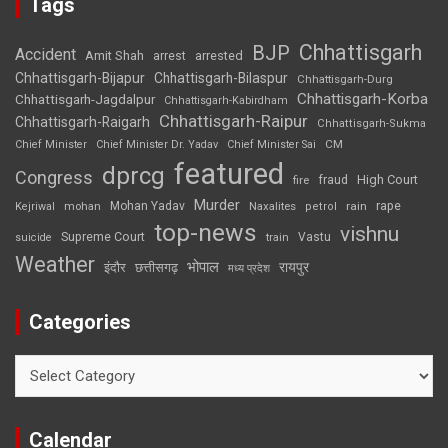
Tags
Chhattisgarh
BJP
Accident
Amit Shah
arrested
arrest
Chhattisgarh-Bijapur
Chhattisgarh-Bilaspur
Chhattisgarh-Durg
Chhattisgarh-Korba
Chhattisgarh-Jagdalpur
Chhattisgarh-Kabirdham
Chhattisgarh-Raipur
Chhattisgarh-Raigarh
Chhattisgarh-Sukma
CM
Chief Minister
Chief Minister Dr. Yadav
Chief Minister Sai
featured
dprcg
Congress
High Court
fire
fraud
Murder
rape
Mohan Yadav
Naxalites
rain
Kejriwal
mohan
petrol
top-news
vishnu
Supreme Court
Vastu
suicide
train
Weather
भोपाल
रायपुर
इंदौर
छत्तीसगढ़
मध्य प्रदेश
Categories
Categories
Calendar