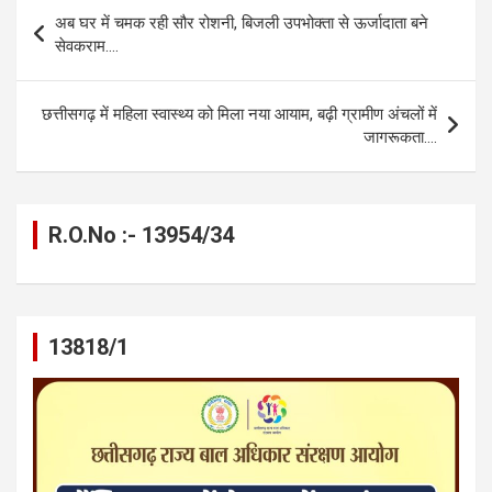
b
n
s
gr
Li
e
Post
अब घर में चमक रही सौर रोशनी, बिजली उपभोक्ता से ऊर्जादाता बने
o
g
A
a
n
navigation
सेवकराम….
o
er
p
m
k
k
p
छत्तीसगढ़ में महिला स्वास्थ्य को मिला नया आयाम, बढ़ी ग्रामीण अंचलों में
जागरूकता….
R.O.No :- 13954/34
13818/1