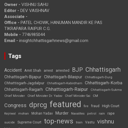
Owner -
VISHNU SAHU
Editor -
DEV VAISHNAV
Associate -
Office -
PATEL CHOWK, HANUMAN MANDIR KE PAS
TIKRAPARA RAIPUR C.G.
Mobile -
7746985044
Email -
insightchhattisgarhnews@gmail.com
Tags
Chhattisgarh
BJP
Accident
Amit Shah
arrested
arrest
Chhattisgarh-Bijapur
Chhattisgarh-Bilaspur
Chhattisgarh-Durg
Chhattisgarh-Korba
Chhattisgarh-Jagdalpur
Chhattisgarh-Kabirdham
Chhattisgarh-Raipur
Chhattisgarh-Raigarh
Chhattisgarh-Sukma
CM
Chief Minister
Chief Minister Dr. Yadav
Chief Minister Sai
featured
dprcg
Congress
High Court
fire
fraud
Murder
rape
Mohan Yadav
Naxalites
rain
Kejriwal
mohan
petrol
top-news
vishnu
Supreme Court
Vastu
suicide
train