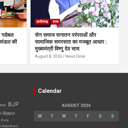
छत्तीसगढ़
राज्य
 ग्लोबल
सेन समाज सनातन परंपराओं और
िमंडल की
सामाजिक समरसता का मजबूत आधार :
मुख्यमंत्री विष्णु देव साय
August 8, 2026
News Desk
Calendar
BJP
sted
AUGUST 2026
h-Bijapur
M
T
W
T
F
S
S
h-Durg
1
2
rh-Kabirdham