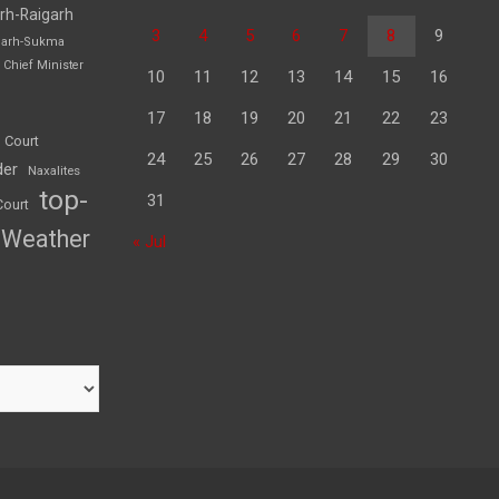
rh-Raigarh
3
4
5
6
7
8
9
garh-Sukma
Chief Minister
10
11
12
13
14
15
16
17
18
19
20
21
22
23
 Court
24
25
26
27
28
29
30
der
Naxalites
top-
31
Court
Weather
« Jul