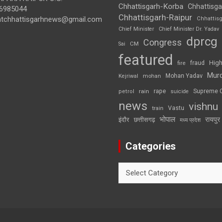
Chhattisgarh-Korba
Chhattisga
6985044
Chhattisgarh-Raipur
ghtchhattisgarhnews@gmail.com
Chhattis
Chief Minister
Chief Minister Dr. Yadav
dprcg
Congress
CM
Sai
featured
High
fire
fraud
Mur
Mohan Yadav
Kejriwal
mohan
rape
Supreme 
rain
petrol
suicide
news
vishnu
Vastu
train
भोपाल
रायपुर
इंदौर
छत्तीसगढ़
मध्य प्रदेश
Categories
Categories