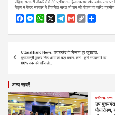
संहिता, सरकारी नौकरियों में 30 प्रतिशत महिला आरक्षण और ब्लॉक स्तर 
नेतृत्व में केंद्र सरकार ने विकसित भारत जी राम जी योजना के जरिए ग्रामी
F
M
W
X
T
G
C
S
a
es
h
el
m
o
h
ce
se
at
e
ail
py
ar
b
n
s
gr
Li
e
Post
o
g
A
a
n
Uttarakhand News: उत्तराखंड के किसान हुए खुशहाल,
navigation
o
er
p
m
k
मुख्यमंत्री पुष्कर सिंह धामी का बड़ा बयान, कहा- कृषि उपकरणों पर
80% तक की सब्सिडी….
k
p
अन्य ख़बरें
छत्तीसगढ़
राज्य
उप मुख्यमंत
पौधारोपण, ब