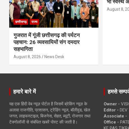
भी स्वस्थ औ
August 8, 2
छत्तीसगढ़
राज्य
गुजरात में गूंजी छत्तीसगढ़ की पर्यटन
पहचान: 26 व्यवसायियों संग दमदार
सहभागिता
August 8, 2026
News Desk
हमारे बारे में
हमसे सम्पर्
यह एक हिंदी वेब न्यूज़ पोर्टल है जिसमें ब्रेकिंग न्यूज़ के
Owner -
VIS
अलावा राजनीति, प्रशासन, ट्रेंडिंग न्यूज, बॉलीवुड, खेल
Editor -
DEV 
जगत, लाइफस्टाइल, बिजनेस, सेहत, ब्यूटी, रोजगार तथा
Associate -
टेक्नोलॉजी से संबंधित खबरें पोस्ट की जाती है।
Office -
PATE
KE PAS TIKR