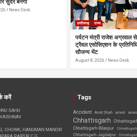
र सुंदर बनेगा
026
News Desk
छत्तीसगढ़
राज्य
पर्यटन मंत्री राजेश अग्रवाल से
ट्रैवल एसोसिएशन के प्रतिनिध
सौजन्य भेंट
August 8, 2026
News Desk
क करें
Tags
HNU SAHU
Accident
Amit Shah
arre
arrest
VAISHNAV
Chhattisgarh
Chhattisgar
Chhattisgarh-Bilaspur
Chhattisgar
L CHOWK, HANUMAN MANDIR
Chhattisgarh-Jagdalpur
Chhattisga
APARA RAIPUR C.G.