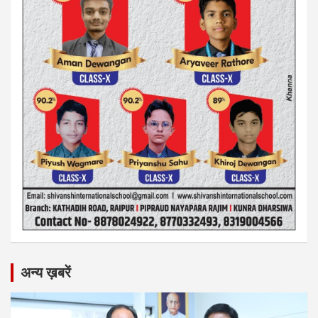
अन्य ख़बरें