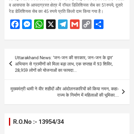
व आसपास के आपदाग्रस्त क्षेत्र में रॉयल डिलिशियस सेब का 51रुपये, दूसरे
रेड डेलिशियस सेब का 45 रुपये प्रति किलो दाम किया गया है।
F
M
W
X
T
G
C
S
a
es
h
el
m
o
h
ce
se
at
e
ail
py
ar
b
n
s
gr
Li
e
Post
Uttarakhand News: ‘जन-जन की सरकार, जन-जन के द्वार’
o
g
A
a
n
navigation
अभियान से ग्रामीणों को मिला बड़ा लाभ, एक सप्ताह में 93 शिविर,
o
er
p
m
k
28,959 लोगों को योजनाओं का फायदा….
k
p
मुख्यमंत्री धामी ने वीर शहीदों और आंदोलनकारियों को किया नमन, कहा-
राज्य के निर्माण में महिलाओं की भूमिका…..
R.O.No :- 13954/34