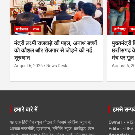
छत्तीसगढ़
राज्य
छत्तीसगढ़
राज
मंत्री लक्ष्मी राजवाड़े की पहल, अनाथ बच्चों
मुख्यमंत्री व
को कौशल और रोजगार से जोड़ने की नई
छत्तीसगढ़ के
शुरुआत
मंच पर गूंज
August 6, 2026
News Desk
August 6, 2
हमारे बारे में
हमसे सम्पर्
यह एक हिंदी वेब न्यूज़ पोर्टल है जिसमें ब्रेकिंग न्यूज़ के
Owner -
VIS
अलावा राजनीति, प्रशासन, ट्रेंडिंग न्यूज, बॉलीवुड, खेल
Editor -
DEV 