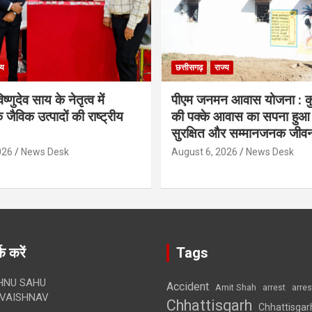
्य
छत्तीसगढ़
राज्य
िष्णुदेव साय के नेतृत्व में
पीएम जनमन आवास योजना : कु
 जैविक उत्पादों की राष्ट्रीय
की पक्के आवास का सपना हुआ प
सुरक्षित और सम्मानजनक जीव
026
News Desk
August 6, 2026
News Desk
क करें
Tags
HNU SAHU
Accident
Amit Shah
arre
arrest
VAISHNAV
Chhattisgarh
Chhattisgar