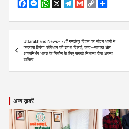
F
M
W
X
T
G
C
S
a
es
h
el
m
o
h
ce
se
at
e
ail
py
ar
b
n
s
gr
Li
e
Post
o
g
A
a
n
Uttarakhand News- 77वें गणतंत्र दिवस पर सीएम धामी ने
navigation
o
er
p
m
k
फहराया तिरंगा: संविधान की शपथ दिलाई, कहा—सशक्त और
आत्मनिर्भर भारत के निर्माण के लिए सबको निभाना होगा अपना
k
p
दायित्व…..
अन्य ख़बरें