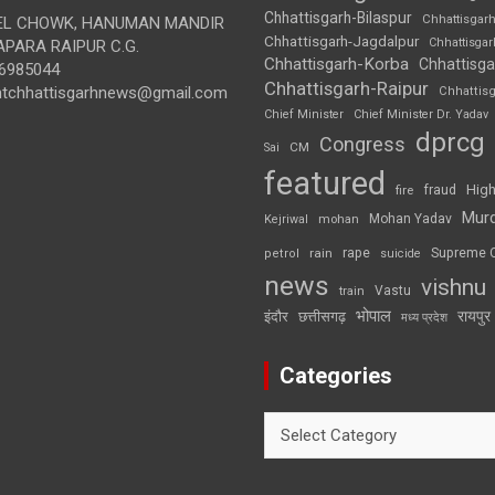
Chhattisgarh-Bilaspur
Chhattisgar
L CHOWK, HANUMAN MANDIR
Chhattisgarh-Jagdalpur
Chhattisga
APARA RAIPUR C.G.
Chhattisgarh-Korba
Chhattisga
6985044
Chhattisgarh-Raipur
ghtchhattisgarhnews@gmail.com
Chhattis
Chief Minister
Chief Minister Dr. Yadav
dprcg
Congress
CM
Sai
featured
High
fire
fraud
Mur
Mohan Yadav
Kejriwal
mohan
rape
Supreme 
rain
petrol
suicide
news
vishnu
Vastu
train
भोपाल
रायपुर
इंदौर
छत्तीसगढ़
मध्य प्रदेश
Categories
Categories