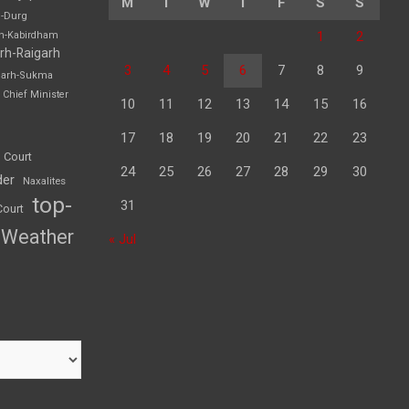
M
T
W
T
F
S
S
h-Durg
1
2
rh-Kabirdham
rh-Raigarh
3
4
5
6
7
8
9
garh-Sukma
Chief Minister
10
11
12
13
14
15
16
17
18
19
20
21
22
23
 Court
24
25
26
27
28
29
30
der
Naxalites
top-
31
Court
Weather
« Jul