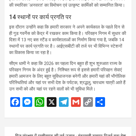
की स्मारिका ‘अनवरत’ का विमोचन एवं उत्कृष्ट कार्मिकों को सम्मानित किया।
14 स्थानों पर कार्य प्रगति पर
इस दौरान उन्होंने कहा कि हमारी सरकार ने अपने कार्यकाल के पहले दिन से
ही गुड गवर्नेस को केंद्र में रखकर काम किया है। परिवहन निगम में सुधार की
दिशा में 13 नए बस स्टैंड व कार्यशालाओं का निर्माण किया गया है, जबकि 14
स्थानों पर कार्य प्रगति पर है। आईएसबीटी की तर्ज पर भी विभिन्न स्टेशनों
का विकास किया जा रहा है।
सीएम धामी ने कहा कि 2026 का पहला दिन बहुत ही शुभ शुरुआत राज्य के
परिवहन निगम के अंदर हुई है। निश्चित रूप से इससे हमारी परिवहन सेवाएं
हमारी आमजन के लिए बहुत सुविधाजनक बनेगी और हमारी यहां की भौगोलिक
परिस्थितियां और यहां पर सभी देश के पर्यटक, श्रद्धलु, चारधाम यात्री आते हैं
उन सभी को और यहां पर रहने वालों को भी सुविधा मिले।
F
M
W
X
T
G
C
S
a
es
h
el
m
o
h
ce
se
at
e
ail
py
ar
b
n
s
gr
Li
e
Post
गिद्ध संरक्षण में छत्तीसगढ़ की नई उड़ान : इंद्रावती टाइगर रिजर्व बना देश