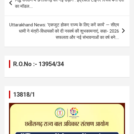
o
g
A
a
n
navigation
का मॉडल….
o
er
p
m
k
k
p
Uttarakhand News: ‘एकजुट होकर राज्य के लिए करें कार्य’ — सीएम
धामी ने मंत्री-विधायकों को दी नववर्ष की शुभकामनाएं, कहा- 2026
सफलता और नई संभावनाओं का वर्ष बने….
R.O.No :- 13954/34
13818/1