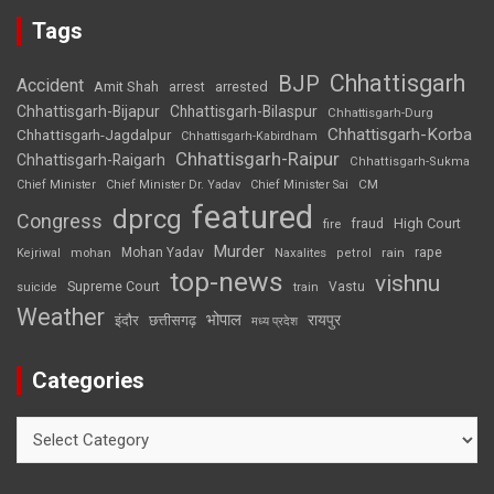
Tags
Chhattisgarh
BJP
Accident
Amit Shah
arrested
arrest
Chhattisgarh-Bijapur
Chhattisgarh-Bilaspur
Chhattisgarh-Durg
Chhattisgarh-Korba
Chhattisgarh-Jagdalpur
Chhattisgarh-Kabirdham
Chhattisgarh-Raipur
Chhattisgarh-Raigarh
Chhattisgarh-Sukma
CM
Chief Minister
Chief Minister Dr. Yadav
Chief Minister Sai
featured
dprcg
Congress
High Court
fire
fraud
Murder
rape
Mohan Yadav
Naxalites
rain
Kejriwal
mohan
petrol
top-news
vishnu
Supreme Court
Vastu
suicide
train
Weather
भोपाल
रायपुर
इंदौर
छत्तीसगढ़
मध्य प्रदेश
Categories
Categories