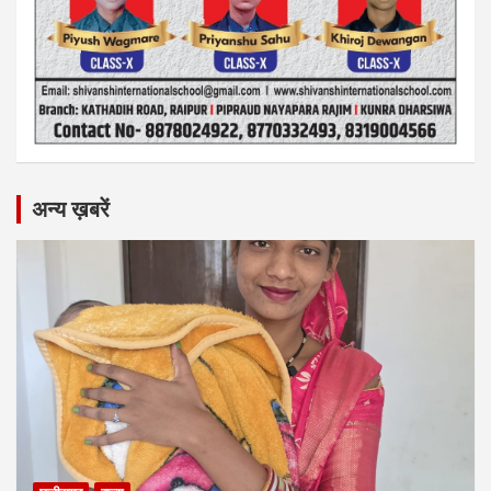
अन्य ख़बरें