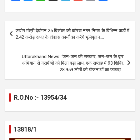
a
es
h
el
m
o
h
ce
se
at
e
ail
py
ar
b
n
s
gr
Li
e
Post
उद्योग मंत्री देवांगन 25 दिसंबर को कोरबा नगर निगम के विभिन्न वार्डों में
o
g
A
a
n
navigation
2.42 करोड़ रूपए के विकास कार्यों का करेंगे भूमिपूजन….
o
er
p
m
k
k
p
Uttarakhand News: ‘जन-जन की सरकार, जन-जन के द्वार’
अभियान से ग्रामीणों को मिला बड़ा लाभ, एक सप्ताह में 93 शिविर,
28,959 लोगों को योजनाओं का फायदा….
R.O.No :- 13954/34
13818/1