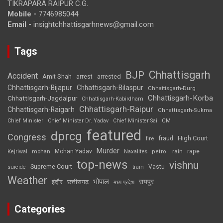
TIKRAPARA RAIPUR C.G.
Mobile -
7746985044
Email -
insightchhattisgarhnews@gmail.com
Tags
Chhattisgarh
BJP
Accident
Amit Shah
arrested
arrest
Chhattisgarh-Bijapur
Chhattisgarh-Bilaspur
Chhattisgarh-Durg
Chhattisgarh-Korba
Chhattisgarh-Jagdalpur
Chhattisgarh-Kabirdham
Chhattisgarh-Raipur
Chhattisgarh-Raigarh
Chhattisgarh-Sukma
CM
Chief Minister
Chief Minister Dr. Yadav
Chief Minister Sai
featured
dprcg
Congress
High Court
fire
fraud
Murder
rape
Mohan Yadav
Naxalites
rain
Kejriwal
mohan
petrol
top-news
vishnu
Supreme Court
Vastu
suicide
train
Weather
भोपाल
रायपुर
इंदौर
छत्तीसगढ़
मध्य प्रदेश
Categories