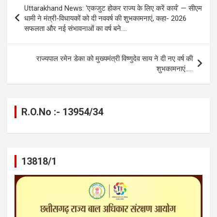
b
n
s
gr
Li
e
Post
Uttarakhand News: ‘एकजुट होकर राज्य के लिए करें कार्य’ — सीएम
o
g
A
a
n
navigation
धामी ने मंत्री-विधायकों को दी नववर्ष की शुभकामनाएं, कहा- 2026
o
er
p
m
k
सफलता और नई संभावनाओं का वर्ष बने….
k
p
राज्यपाल रमेन डेका को मुख्यमंत्री विष्णुदेव साय ने दी नए वर्ष की
शुभकामनाएं…..
R.O.No :- 13954/34
13818/1