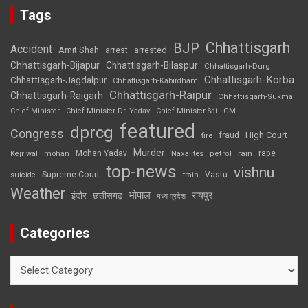
Tags
Chhattisgarh
BJP
Accident
Amit Shah
arrested
arrest
Chhattisgarh-Bijapur
Chhattisgarh-Bilaspur
Chhattisgarh-Durg
Chhattisgarh-Korba
Chhattisgarh-Jagdalpur
Chhattisgarh-Kabirdham
Chhattisgarh-Raipur
Chhattisgarh-Raigarh
Chhattisgarh-Sukma
CM
Chief Minister
Chief Minister Dr. Yadav
Chief Minister Sai
featured
dprcg
Congress
High Court
fire
fraud
Murder
rape
Mohan Yadav
Naxalites
rain
Kejriwal
mohan
petrol
top-news
vishnu
Supreme Court
Vastu
suicide
train
Weather
भोपाल
रायपुर
इंदौर
छत्तीसगढ़
मध्य प्रदेश
Categories
Categories