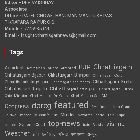
Editor -
DEV VAISHNAV
Associate -
Office -
PATEL CHOWK, HANUMAN MANDIR KE PAS
TIKRAPARA RAIPUR C.G.
Mobile -
7746985044
Email -
insightchhattisgarhnews@gmail.com
Tags
Chhattisgarh
BJP
Accident
Amit Shah
arrested
arrest
Chhattisgarh-Bijapur
Chhattisgarh-Bilaspur
Chhattisgarh-Durg
Chhattisgarh-Korba
Chhattisgarh-Jagdalpur
Chhattisgarh-Kabirdham
Chhattisgarh-Raipur
Chhattisgarh-Raigarh
Chhattisgarh-Sukma
CM
Chief Minister
Chief Minister Dr. Yadav
Chief Minister Sai
featured
dprcg
Congress
High Court
fire
fraud
Murder
rape
Mohan Yadav
Naxalites
rain
Kejriwal
mohan
petrol
top-news
vishnu
Supreme Court
Vastu
suicide
train
Weather
भोपाल
रायपुर
इंदौर
छत्तीसगढ़
मध्य प्रदेश