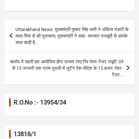
a
es
h
el
m
o
h
ce
se
at
e
ail
py
ar
b
n
s
gr
Li
e
Post
Uttarakhand News: मुख्यमंत्री पुष्कर सिंह धामी ने अंकिता भंडारी के
o
g
A
a
n
navigation
माता-पिता से की मुलाकात, मुख्यमंत्री ने कहा- सरकार मजबूती से आपके
o
er
p
m
k
साथ खड़ी है…
k
p
बालोद में पहली बार आयोजित होगा प्रथम राष्ट्रीय रोवर-रेंजर जंबूरी: 09
से 13 जनवरी तक ग्राम दुधली में जुटेंगे देश-विदेश के 15 हजार रोवर-
रेंजर….
R.O.No :- 13954/34
13818/1