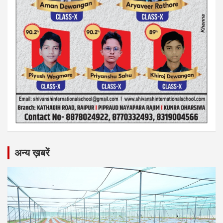
अन्य ख़बरें