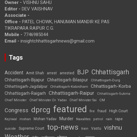
Owner -
VISHNU SAHU
Editor -
DEV VAISHNAV
Associate -
Office -
PATEL CHOWK, HANUMAN MANDIR KE PAS
TIKRAPARA RAIPUR C.G.
Mobile -
7746985044
Email -
insightchhattisgarhnews@gmail.com
Tags
Chhattisgarh
BJP
Accident
Amit Shah
arrested
arrest
Chhattisgarh-Bijapur
Chhattisgarh-Bilaspur
Chhattisgarh-Durg
Chhattisgarh-Korba
Chhattisgarh-Jagdalpur
Chhattisgarh-Kabirdham
Chhattisgarh-Raipur
Chhattisgarh-Raigarh
Chhattisgarh-Sukma
CM
Chief Minister
Chief Minister Dr. Yadav
Chief Minister Sai
featured
dprcg
Congress
High Court
fire
fraud
Murder
rape
Mohan Yadav
Naxalites
rain
Kejriwal
mohan
petrol
top-news
vishnu
Supreme Court
Vastu
suicide
train
Weather