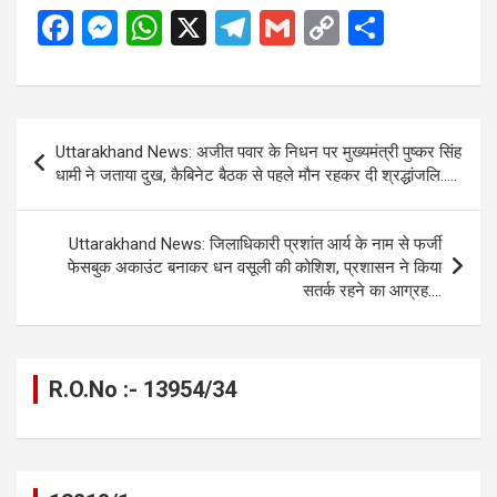
F
M
W
X
T
G
C
S
a
es
h
el
m
o
h
ce
se
at
e
ail
py
ar
b
n
s
gr
Li
e
Post
Uttarakhand News: अजीत पवार के निधन पर मुख्यमंत्री पुष्कर सिंह
o
g
A
a
n
navigation
धामी ने जताया दुख, कैबिनेट बैठक से पहले मौन रहकर दी श्रद्धांजलि…..
o
er
p
m
k
k
p
Uttarakhand News: जिलाधिकारी प्रशांत आर्य के नाम से फर्जी
फेसबुक अकाउंट बनाकर धन वसूली की कोशिश, प्रशासन ने किया
सतर्क रहने का आग्रह….
R.O.No :- 13954/34