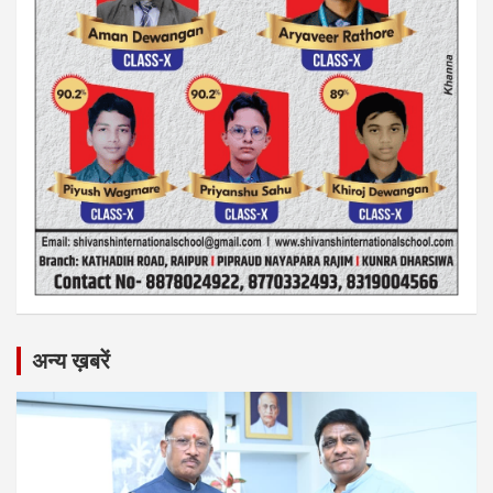
अन्य ख़बरें