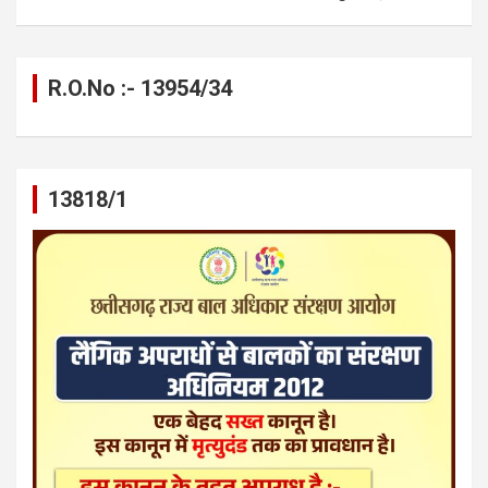
R.O.No :- 13954/34
13818/1