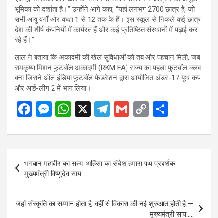
भूमिका को दर्शाता है।” उन्होंने आगे कहा, “यहां लगभग 2700 छात्र हैं, जो
सभी आयु वर्गों और कक्षा 1 से 12 तक के हैं। इस स्कूल से निकले कई छात्र
देश की शीर्ष कंपनियों में कार्यरत हैं और कई प्रतिष्ठित संस्थानों में पढ़ाई कर
रहे हैं।”
लाल ने बताया कि अकादमी की खेल सुविधाओं को तब और पहचान मिली, जब
रामकृष्ण मिशन फुटबॉल अकादमी (RKM FA) राज्य का पहला फुटबॉल क्लब
बना जिसने ऑल इंडिया फुटबॉल फेडरेशन द्वारा आयोजित अंडर-17 यूथ कप
और आई-लीग 2 में भाग लिया।
F
M
W
X
T
G
C
S
a
es
h
el
m
o
h
ce
se
at
e
ail
py
ar
b
n
s
gr
Li
e
Post
भगवान महावीर का सत्य-अहिंसा का संदेश हमारा पथ प्रदर्शक-
o
g
A
a
n
navigation
मुख्यमंत्री विष्णुदेव साय….
o
er
p
m
k
k
p
जहां संस्कृति का सम्मान होता है, वहीं से विकास की नई शुरुआत होती है —
मुख्यमंत्री साय…..