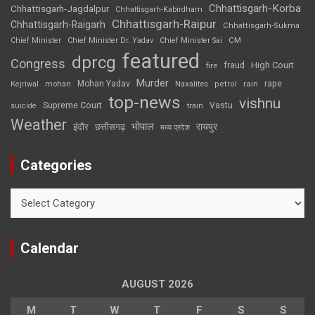
Chhattisgarh-Korba
Chhattisgarh-Jagdalpur
Chhattisgarh-Kabirdham
Chhattisgarh-Raipur
Chhattisgarh-Raigarh
Chhattisgarh-Sukma
CM
Chief Minister
Chief Minister Dr. Yadav
Chief Minister Sai
featured
dprcg
Congress
High Court
fire
fraud
Murder
rape
Mohan Yadav
Naxalites
rain
Kejriwal
mohan
petrol
top-news
vishnu
Supreme Court
Vastu
suicide
train
Weather
भोपाल
रायपुर
इंदौर
छत्तीसगढ़
मध्य प्रदेश
Categories
Categories
Calendar
AUGUST 2026
M
T
W
T
F
S
S