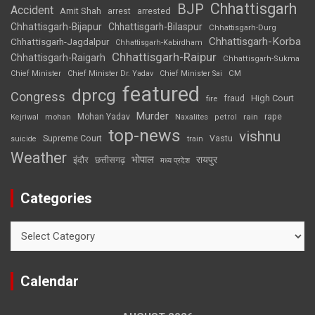
Chhattisgarh
BJP
Accident
Amit Shah
arrested
arrest
Chhattisgarh-Bijapur
Chhattisgarh-Bilaspur
Chhattisgarh-Durg
Chhattisgarh-Korba
Chhattisgarh-Jagdalpur
Chhattisgarh-Kabirdham
Chhattisgarh-Raipur
Chhattisgarh-Raigarh
Chhattisgarh-Sukma
CM
Chief Minister
Chief Minister Dr. Yadav
Chief Minister Sai
featured
dprcg
Congress
High Court
fire
fraud
Murder
rape
Mohan Yadav
Naxalites
rain
Kejriwal
mohan
petrol
top-news
vishnu
Supreme Court
Vastu
suicide
train
Weather
भोपाल
रायपुर
इंदौर
छत्तीसगढ़
मध्य प्रदेश
Categories
Categories
Calendar