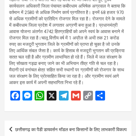
कार्यपालन अधिकारी जिला पंचायत कबीरधाम अभिषेक अग्रवाल ने बताया कि
वर्तमान में 2580 से अधिक निर्माण कार्य प्रगतिरत है। इनमें 68 हजार 970
से अधिक ग्रामीणों को प्रतिदिन रोजगार मिल रहा है। रोजगार देने के मामले
में कबीरधाम जिला प्रदेश में लगातार अग्रणी बना हुआ है। प्रधानमंत्री
आवास योजना अंतर्गत 4742 हितग्राहियों को अपने स्वयं के आवास बनाने में
रोजगार मिल रहा है।चालू वित्तीय वर्ष में 1 अप्रैल से अभी तक 21 करोड
रुपए का मजदूरी भुगतान जिले के ग्रामीणों को प्राप्त हो चुका है जो उनके
लिए आर्थिक संबल जैसा है। कार्य के हिसाब से मजदूरी भुगतान की प्रक्रिया
सतत चल रही है और ग्रामीण लाभान्वित हो रहे हैं। जिले में जल संरक्षण के
लिए सोखता गड्ढा बनाए जाने का भी अभियान तीव्र गति से चल रहा है।
मैदानी एवं वनांचल क्षेत्र सहित सभी स्थानों पर ग्रामीणों को रोजगार के साथ
जल संरक्षण के लिए प्रोत्साहित किया जा रहा है। और ग्रामीण स्वयं आगे
आकर इस कार्य में अपनी सहभागिता निभा रहे हैं।
F
M
W
X
T
G
C
S
a
es
h
el
m
o
h
ce
se
at
e
ail
py
ar
b
n
s
gr
Li
e
Post
छत्तीसगढ़ का पैडी डायवर्सन मॉडल बना किसानों के लिए लाभकारी विकल्प
o
g
A
a
n
navigation