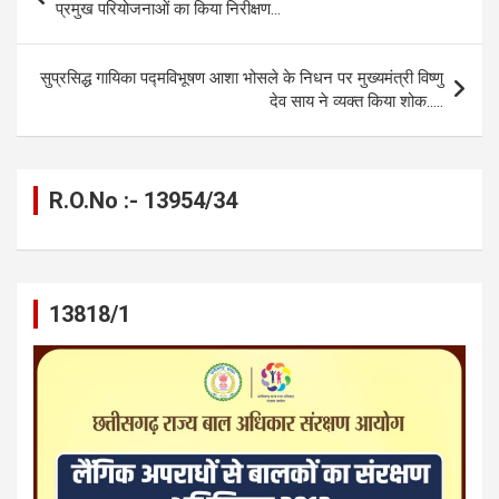
o
g
A
a
n
navigation
प्रमुख परियोजनाओं का किया निरीक्षण…
o
er
p
m
k
k
p
सुप्रसिद्ध गायिका पद्मविभूषण आशा भोसले के निधन पर मुख्यमंत्री विष्णु
देव साय ने व्यक्त किया शोक…..
R.O.No :- 13954/34
13818/1