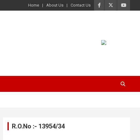
Home
About Us
Contact Us
R.O.No :- 13954/34