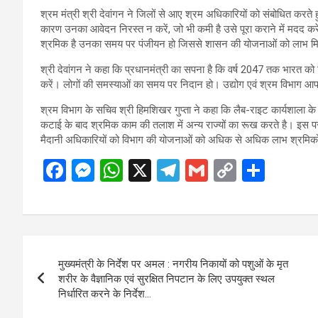
श्रम मंत्री श्री देवांगन ने जिलों से आए श्रम अधिकारियों को संबोधित करत
कारण उनका आवेदन निरस्त न करें, जो भी कमी है उसे पूरा कराने में मदद करे
श्रमिक है उनका समय पर पंजीयन हो जिससे शासन की योजनाओं को लाभ मि
श्री देवांगन ने कहा कि प्रधानमंत्री का सपना है कि वर्ष 2047 तक भारत 
करें। लोगों की समस्याओं का समय पर निदान हो। उद्योग एवं श्रम विभाग आपस
श्रम विभाग के सचिव श्री हिमशिखर गुप्ता ने कहा कि लैब-राइट कार्यशाला के
कटाई के बाद श्रमिक काम की तलाश में अन्य राज्यों का रूख करते है। इस पर 
मैदानी अधिकारियों को विभाग की योजनाओं को अधिक से अधिक लाभ श्रमिकों 
F
M
W
X
T
G
C
S
a
es
h
el
m
o
h
ce
se
at
e
ail
py
ar
b
n
s
gr
Li
e
Post
o
g
A
a
n
मुख्यमंत्री के निर्देश पर अमल : नगरीय निकायों को पशुओं के मृत
navigation
o
er
p
m
k
शरीर के वैज्ञानिक एवं सुरक्षित निपटान के लिए उपयुक्त स्थल
निर्धारित करने के निर्देश…
k
p