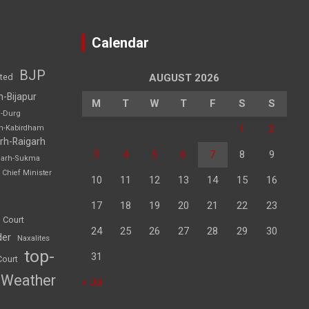
Calendar
BJP
sted
AUGUST 2026
h-Bijapur
M
T
W
T
F
S
S
h-Durg
1
2
rh-Kabirdham
rh-Raigarh
3
4
5
6
7
8
9
garh-Sukma
Chief Minister
10
11
12
13
14
15
16
17
18
19
20
21
22
23
 Court
24
25
26
27
28
29
30
der
Naxalites
top-
31
Court
Weather
« Jul