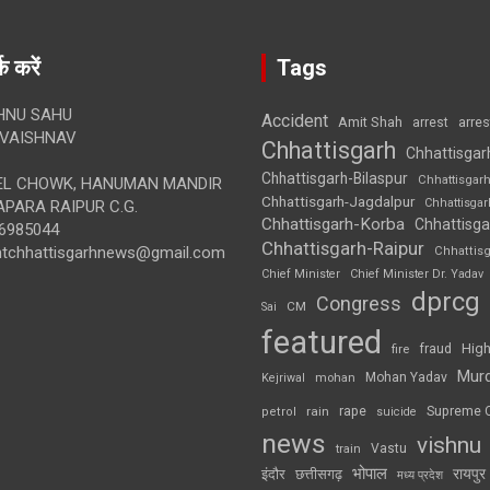
क करें
Tags
HNU SAHU
Accident
Amit Shah
arre
arrest
VAISHNAV
Chhattisgarh
Chhattisgar
Chhattisgarh-Bilaspur
Chhattisgar
L CHOWK, HANUMAN MANDIR
Chhattisgarh-Jagdalpur
Chhattisga
APARA RAIPUR C.G.
Chhattisgarh-Korba
Chhattisga
6985044
Chhattisgarh-Raipur
ghtchhattisgarhnews@gmail.com
Chhattis
Chief Minister
Chief Minister Dr. Yadav
dprcg
Congress
CM
Sai
featured
High
fire
fraud
Mur
Mohan Yadav
Kejriwal
mohan
rape
Supreme 
rain
petrol
suicide
news
vishnu
Vastu
train
भोपाल
रायपुर
इंदौर
छत्तीसगढ़
मध्य प्रदेश