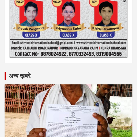
अन्य ख़बरें