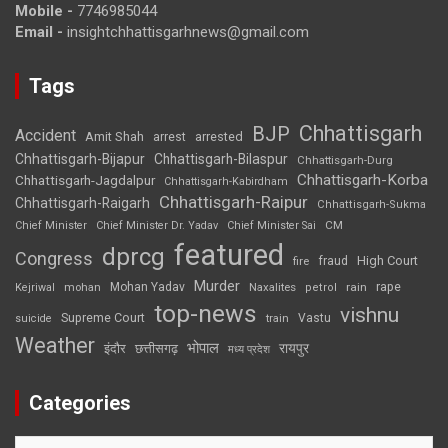
Mobile -
7746985044
Email -
insightchhattisgarhnews@gmail.com
Tags
Chhattisgarh
BJP
Accident
Amit Shah
arrested
arrest
Chhattisgarh-Bijapur
Chhattisgarh-Bilaspur
Chhattisgarh-Durg
Chhattisgarh-Korba
Chhattisgarh-Jagdalpur
Chhattisgarh-Kabirdham
Chhattisgarh-Raipur
Chhattisgarh-Raigarh
Chhattisgarh-Sukma
CM
Chief Minister
Chief Minister Dr. Yadav
Chief Minister Sai
featured
dprcg
Congress
High Court
fire
fraud
Murder
rape
Mohan Yadav
Naxalites
rain
Kejriwal
mohan
petrol
top-news
vishnu
Supreme Court
Vastu
suicide
train
Weather
भोपाल
रायपुर
इंदौर
छत्तीसगढ़
मध्य प्रदेश
Categories
Categories