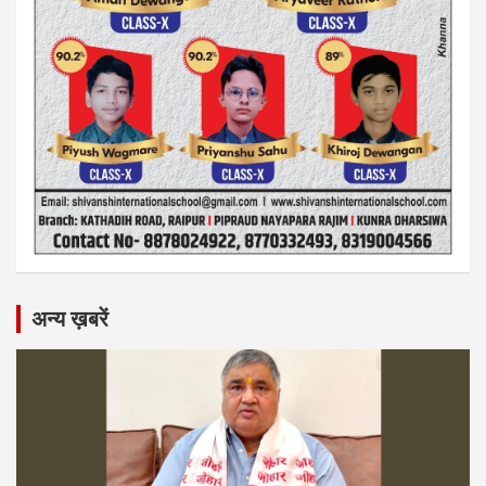
अन्य ख़बरें