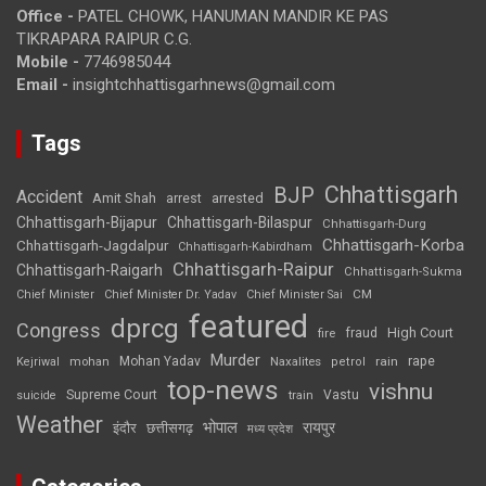
Office -
PATEL CHOWK, HANUMAN MANDIR KE PAS
TIKRAPARA RAIPUR C.G.
Mobile -
7746985044
Email -
insightchhattisgarhnews@gmail.com
Tags
Chhattisgarh
BJP
Accident
Amit Shah
arrested
arrest
Chhattisgarh-Bijapur
Chhattisgarh-Bilaspur
Chhattisgarh-Durg
Chhattisgarh-Korba
Chhattisgarh-Jagdalpur
Chhattisgarh-Kabirdham
Chhattisgarh-Raipur
Chhattisgarh-Raigarh
Chhattisgarh-Sukma
CM
Chief Minister
Chief Minister Dr. Yadav
Chief Minister Sai
featured
dprcg
Congress
High Court
fire
fraud
Murder
rape
Mohan Yadav
Naxalites
rain
Kejriwal
mohan
petrol
top-news
vishnu
Supreme Court
Vastu
suicide
train
Weather
भोपाल
रायपुर
इंदौर
छत्तीसगढ़
मध्य प्रदेश