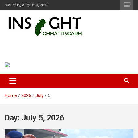
Skip
Saturday, August 8, 2026
to
content
Insight Chhattisgarh
Chhattisgarh Latest News
Home
2026
July
5
Day:
July 5, 2026