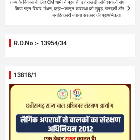
k
p
राज्य के विकास के लिए CM धामी ने प्रवासी उत्तराखंडी अधिवक्ताओं संग
किया गहन विचार-मंथन, कहा—कानून व्यवस्था को सुदृढ़, पारदर्शी और
जनहितकारी बनाना सरकार की प्राथमिकता….
R.O.No :- 13954/34
13818/1