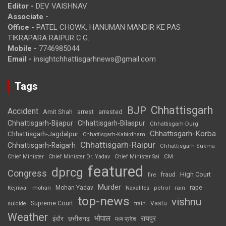
Editor -
DEV VAISHNAV
Associate -
Office -
PATEL CHOWK, HANUMAN MANDIR KE PAS
TIKRAPARA RAIPUR C.G.
Mobile -
7746985044
Email -
insightchhattisgarhnews@gmail.com
Tags
Chhattisgarh
BJP
Accident
Amit Shah
arrested
arrest
Chhattisgarh-Bijapur
Chhattisgarh-Bilaspur
Chhattisgarh-Durg
Chhattisgarh-Korba
Chhattisgarh-Jagdalpur
Chhattisgarh-Kabirdham
Chhattisgarh-Raipur
Chhattisgarh-Raigarh
Chhattisgarh-Sukma
CM
Chief Minister
Chief Minister Dr. Yadav
Chief Minister Sai
featured
dprcg
Congress
High Court
fire
fraud
Murder
rape
Mohan Yadav
Naxalites
rain
Kejriwal
mohan
petrol
top-news
vishnu
Supreme Court
Vastu
suicide
train
Weather
भोपाल
रायपुर
इंदौर
छत्तीसगढ़
मध्य प्रदेश