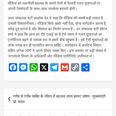
मीडिया को तकनीकी बदलाव के चलते तेजी से फैलती गलत सूचनाओं पर
अपनी जिम्मेदारी के साथ-साथ सतर्कता बरतनी होगी।
अपर संचालक श्री आलोक देव ने कहा कि मीडिया की सबसे बड़ी ताकत है
उसकी विश्वसनीयता। मीडिया सिर्फ खबरे नहीं देता, प्रेस मार्गदर्शन करता है,
संदेह दूर करता है और विश्वास का निर्माण करता है। उप संचालक श्री सौरभ
शर्मा ने कहा कि आज का दौर एआई का है ऐसे समय में गलत सूचनाओं का
एल्गोरिथम बढ़ने से व्यापक रूप से हमारे बीच पहुंचता है। हमें ऐसी सूचनाओं को
जांच-परख कर ही प्रसारित करना चाहिए। कार्यक्रम में अरविन्द मिश्रा
सहित अनेक लोगों ने अपने विचार व्यक्त किए। इस अवसर पर बड़ी संख्या में
जनसंपर्क विभाग के अधिकारी और मीडिया प्रतिनिधि उपस्थित थे।
F
M
W
X
T
G
C
S
a
es
h
el
m
o
h
ce
se
at
e
ail
py
ar
b
n
s
gr
Li
e
Post
गरीब से गरीब व्यक्ति के जीवन में बदलाव लाना हमारा उद्देश्य : मुख्यमंत्री
o
g
A
a
n
navigation
डॉ. यादव
o
er
p
m
k