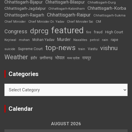
Chhattisgarh-Bijapur
Chhattisgarh-Bilaspur
Chhattisgarh-Durg
Chhattisgarh-Korba
Chhattisgarh-Jagdalpur
Chhattisgarh-Kabirdham
Chhattisgarh-Raipur
Chhattisgarh-Raigarh
Chhattisgarh-Sukma
CM
Chief Minister
Chief Minister Dr. Yadav
Chief Minister Sai
featured
dprcg
Congress
High Court
fire
fraud
Murder
rape
Mohan Yadav
Naxalites
rain
Kejriwal
mohan
petrol
top-news
vishnu
Supreme Court
Vastu
suicide
train
Weather
भोपाल
रायपुर
इंदौर
छत्तीसगढ़
मध्य प्रदेश
Categories
Categories
Calendar
AUGUST 2026