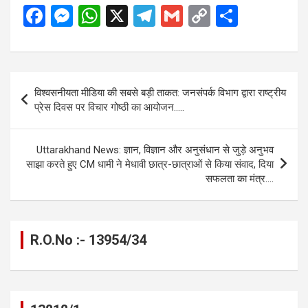
F
M
W
X
T
G
C
S
a
es
h
el
m
o
h
ce
se
at
e
ail
py
ar
b
n
s
gr
Li
e
Post
विश्वसनीयता मीडिया की सबसे बड़ी ताकत: जनसंपर्क विभाग द्वारा राष्ट्रीय
o
g
A
a
n
navigation
प्रेस दिवस पर विचार गोष्ठी का आयोजन…..
o
er
p
m
k
k
p
Uttarakhand News: ज्ञान, विज्ञान और अनुसंधान से जुड़े अनुभव
साझा करते हुए CM धामी ने मेधावी छात्र-छात्राओं से किया संवाद, दिया
सफलता का मंत्र….
R.O.No :- 13954/34