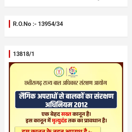
R.O.No :- 13954/34
13818/1