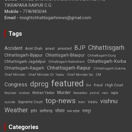
TIKRAPARA RAIPUR C.G.
Mobile -
7746985044
Email -
insightchhattisgarhnews@gmail.com
Tags
Chhattisgarh
BJP
Accident
Amit Shah
arrested
arrest
Chhattisgarh-Bijapur
Chhattisgarh-Bilaspur
Chhattisgarh-Durg
Chhattisgarh-Korba
Chhattisgarh-Jagdalpur
Chhattisgarh-Kabirdham
Chhattisgarh-Raipur
Chhattisgarh-Raigarh
Chhattisgarh-Sukma
CM
Chief Minister
Chief Minister Dr. Yadav
Chief Minister Sai
featured
dprcg
Congress
High Court
fire
fraud
Murder
rape
Mohan Yadav
Naxalites
rain
Kejriwal
mohan
petrol
top-news
vishnu
Supreme Court
Vastu
suicide
train
Weather
भोपाल
रायपुर
इंदौर
छत्तीसगढ़
मध्य प्रदेश
Categories