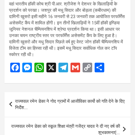
वहां भारतीय हॉकी कोच श्री पी.आर. श्रीजेश ने देशभर के खिलाड़ियों के
प्रदर्शन को परखा। जशपुर की मधु सिदार और बोड़ला (कबीरधाम) की
दामिनी खुसरो इसी महीने 16 जनवरी से 23 जनवरी तक आयोजित परफॉर्मेंस
असेसमेंट कैंप में शामिल होंगी। इन तीनों खिलाड़ियों ने 15वीं हॉकी इण्डिया
जूनियर नेशनल चैम्पियनशिप में श्रेष्ठ प्रदर्शन किया था। इसी आधार पर
उनका चयन राष्ट्रीय स्तर पर परफॉर्मेंस असेसमेंट कैंप के लिए हुआ है।
दामिनी खुसरो और मधु सिदार पिछले वर्ष हुए वेस्ट जोन हॉकी चैम्पियनशिप में
विजेता टीम का हिस्सा रही थी। इसमें मधु सिदार सर्वाधिक गोल कर टॉप
स्कोरर रही थी।
F
M
W
X
T
G
C
S
a
es
h
el
m
o
h
ce
se
at
e
ail
py
ar
b
n
s
gr
Li
e
Post
राज्यपाल रमेन डेका ने गोद ग्रामों में आजीविका कार्यो को गति देने के दिए
o
g
A
a
n
navigation
निर्देश….
o
er
p
m
k
k
p
राज्यपाल रमेन डेका को स्कूल शिक्षा मंत्री गजेंद्र यादव ने दी नए वर्ष की
शुभकामनाएं….