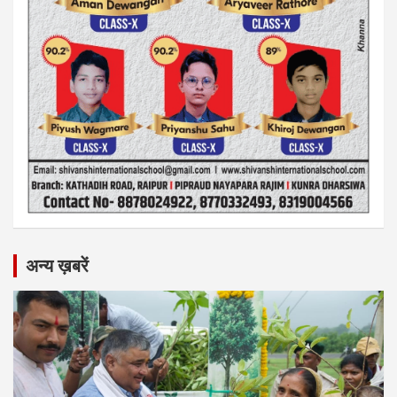
अन्य ख़बरें