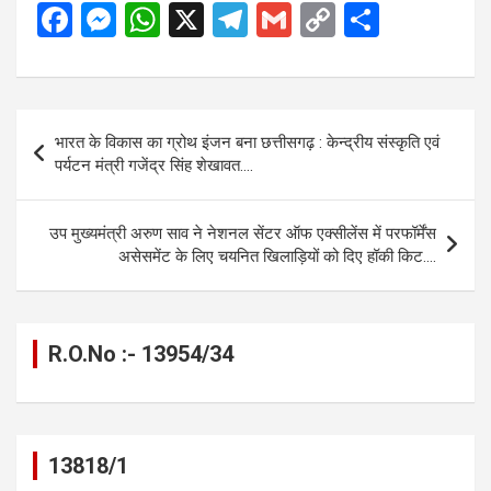
F
M
W
X
T
G
C
S
a
es
h
el
m
o
h
ce
se
at
e
ail
py
ar
b
n
s
gr
Li
e
Post
भारत के विकास का ग्रोथ इंजन बना छत्तीसगढ़ : केन्द्रीय संस्कृति एवं
o
g
A
a
n
navigation
पर्यटन मंत्री गजेंद्र सिंह शेखावत….
o
er
p
m
k
k
p
उप मुख्यमंत्री अरुण साव ने नेशनल सेंटर ऑफ एक्सीलेंस में परफॉर्मेंस
असेसमेंट के लिए चयनित खिलाड़ियों को दिए हॉकी किट….
R.O.No :- 13954/34
13818/1