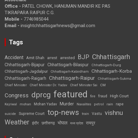
Office -
PATEL CHOWK, HANUMAN MANDIR KE PAS
TIKRAPARA RAIPUR C.G.
Mobile -
7746985044
Email -
insightchhattisgarhnews@gmail.com
Tags
Chhattisgarh
BJP
Accident
Amit Shah
arrested
arrest
Chhattisgarh-Bijapur
Chhattisgarh-Bilaspur
Chhattisgarh-Durg
Chhattisgarh-Korba
Chhattisgarh-Jagdalpur
Chhattisgarh-Kabirdham
Chhattisgarh-Raipur
Chhattisgarh-Raigarh
Chhattisgarh-Sukma
CM
Chief Minister
Chief Minister Dr. Yadav
Chief Minister Sai
featured
dprcg
Congress
High Court
fire
fraud
Murder
rape
Mohan Yadav
Naxalites
rain
Kejriwal
mohan
petrol
top-news
vishnu
Supreme Court
Vastu
suicide
train
Weather
भोपाल
रायपुर
इंदौर
छत्तीसगढ़
मध्य प्रदेश