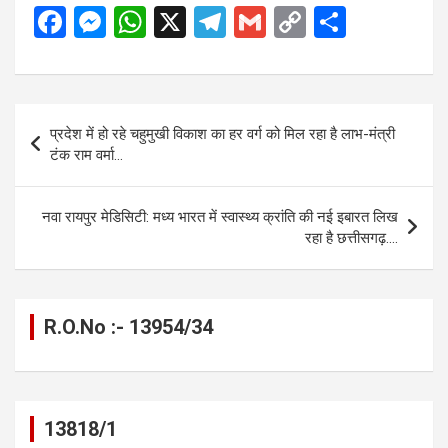
F
M
W
X
T
G
C
S
a
es
h
el
m
o
h
ce
se
at
e
ail
py
ar
b
n
s
gr
Li
e
Post
प्रदेश में हो रहे चहुमुखी विकाश का हर वर्ग को मिल रहा है लाभ-मंत्री
o
g
A
a
n
navigation
टंक राम वर्मा…
o
er
p
m
k
k
p
नवा रायपुर मेडिसिटी: मध्य भारत में स्वास्थ्य क्रांति की नई इबारत लिख
रहा है छत्तीसगढ़….
R.O.No :- 13954/34
13818/1