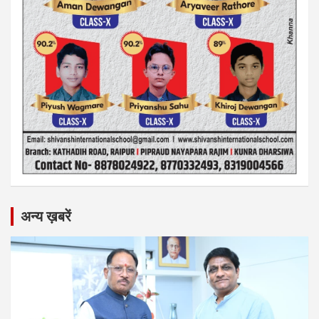
अन्य ख़बरें