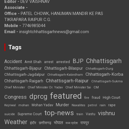
Editor -
DEV VAISHNAV
Associate -
Office -
PATEL CHOWK, HANUMAN MANDIR KE PAS
TIKRAPARA RAIPUR C.G.
Mobile -
7746985044
Email -
insightchhattisgarhnews@gmail.com
Tags
Chhattisgarh
BJP
Accident
Amit Shah
arrested
arrest
Chhattisgarh-Bijapur
Chhattisgarh-Bilaspur
Chhattisgarh-Durg
Chhattisgarh-Korba
Chhattisgarh-Jagdalpur
Chhattisgarh-Kabirdham
Chhattisgarh-Raipur
Chhattisgarh-Raigarh
Chhattisgarh-Sukma
CM
Chief Minister
Chief Minister Dr. Yadav
Chief Minister Sai
featured
dprcg
Congress
High Court
fire
fraud
Murder
rape
Mohan Yadav
Naxalites
rain
Kejriwal
mohan
petrol
top-news
vishnu
Supreme Court
Vastu
suicide
train
Weather
भोपाल
रायपुर
इंदौर
छत्तीसगढ़
मध्य प्रदेश