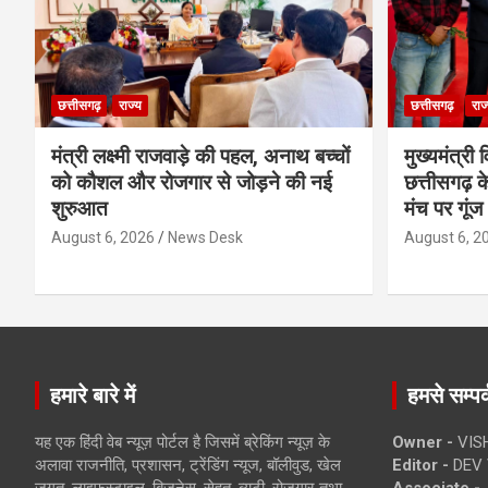
छत्तीसगढ़
राज्य
छत्तीसगढ़
राज
मंत्री लक्ष्मी राजवाड़े की पहल, अनाथ बच्चों
मुख्यमंत्री व
को कौशल और रोजगार से जोड़ने की नई
छत्तीसगढ़ के
शुरुआत
मंच पर गूंज
August 6, 2026
News Desk
August 6, 2
हमारे बारे में
हमसे सम्पर्
यह एक हिंदी वेब न्यूज़ पोर्टल है जिसमें ब्रेकिंग न्यूज़ के
Owner -
VIS
अलावा राजनीति, प्रशासन, ट्रेंडिंग न्यूज, बॉलीवुड, खेल
Editor -
DEV 