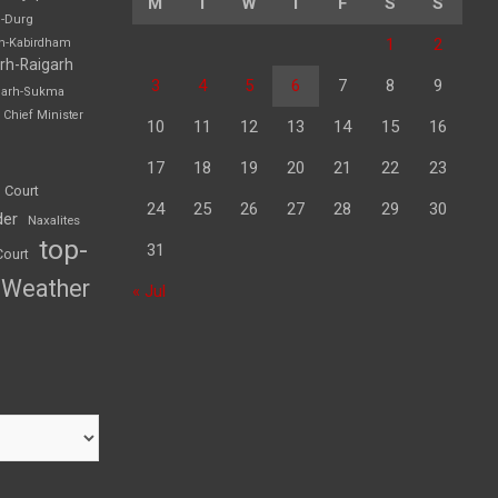
M
T
W
T
F
S
S
h-Durg
1
2
rh-Kabirdham
rh-Raigarh
3
4
5
6
7
8
9
garh-Sukma
Chief Minister
10
11
12
13
14
15
16
17
18
19
20
21
22
23
 Court
24
25
26
27
28
29
30
der
Naxalites
top-
31
Court
Weather
« Jul