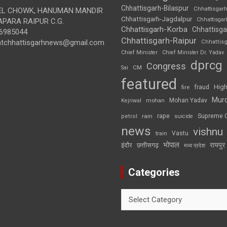
Chhattisgarh-Bilaspur
Chhattisgar
L CHOWK, HANUMAN MANDIR
Chhattisgarh-Jagdalpur
Chhattisga
APARA RAIPUR C.G.
Chhattisgarh-Korba
Chhattisga
6985044
Chhattisgarh-Raipur
ghtchhattisgarhnews@gmail.com
Chhattis
Chief Minister
Chief Minister Dr. Yadav
dprcg
Congress
CM
Sai
featured
High
fire
fraud
Mur
Mohan Yadav
Kejriwal
mohan
rape
Supreme 
rain
petrol
suicide
news
vishnu
Vastu
train
भोपाल
रायपुर
इंदौर
छत्तीसगढ़
मध्य प्रदेश
Categories
Categories