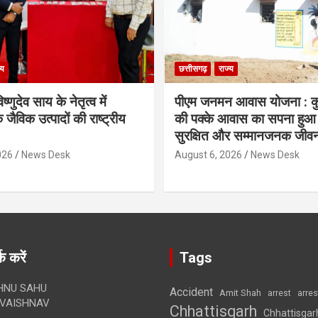
्य
छत्तीसगढ़
राज्य
िष्णुदेव साय के नेतृत्व में
पीएम जनमन आवास योजना : कु
 जैविक उत्पादों की राष्ट्रीय
की पक्के आवास का सपना हुआ प
सुरक्षित और सम्मानजनक जीव
026
News Desk
August 6, 2026
News Desk
क करें
Tags
HNU SAHU
Accident
Amit Shah
arre
arrest
VAISHNAV
Chhattisgarh
Chhattisgar