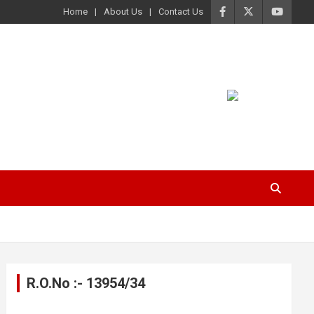
Home
About Us
Contact Us
R.O.No :- 13954/34