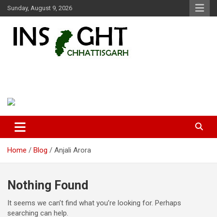
Skip
Sunday, August 9, 2026
to
content
Insight Chhattisgarh
Chhattisgarh Latest News
Home
Blog
Anjali Arora
Nothing Found
It seems we can’t find what you’re looking for. Perhaps
searching can help.