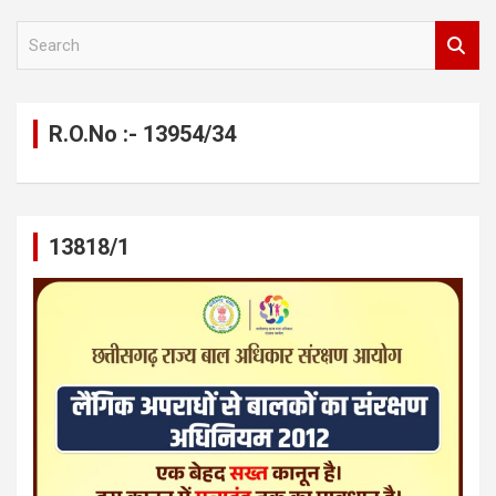
S
e
a
r
c
R.O.No :- 13954/34
h
13818/1