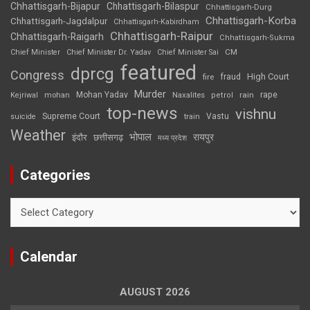
Chhattisgarh-Bijapur
Chhattisgarh-Bilaspur
Chhattisgarh-Durg
Chhattisgarh-Korba
Chhattisgarh-Jagdalpur
Chhattisgarh-Kabirdham
Chhattisgarh-Raipur
Chhattisgarh-Raigarh
Chhattisgarh-Sukma
CM
Chief Minister
Chief Minister Dr. Yadav
Chief Minister Sai
featured
dprcg
Congress
High Court
fire
fraud
Murder
rape
Mohan Yadav
Naxalites
rain
Kejriwal
mohan
petrol
top-news
vishnu
Supreme Court
Vastu
suicide
train
Weather
भोपाल
रायपुर
इंदौर
छत्तीसगढ़
मध्य प्रदेश
Categories
Categories
Calendar
AUGUST 2026