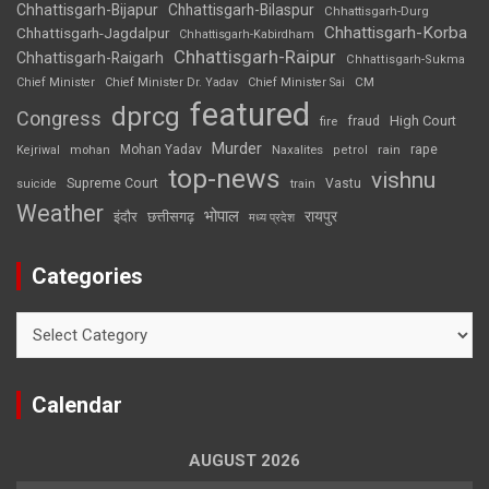
Chhattisgarh-Bijapur
Chhattisgarh-Bilaspur
Chhattisgarh-Durg
Chhattisgarh-Korba
Chhattisgarh-Jagdalpur
Chhattisgarh-Kabirdham
Chhattisgarh-Raipur
Chhattisgarh-Raigarh
Chhattisgarh-Sukma
CM
Chief Minister
Chief Minister Dr. Yadav
Chief Minister Sai
featured
dprcg
Congress
High Court
fire
fraud
Murder
rape
Mohan Yadav
Naxalites
rain
Kejriwal
mohan
petrol
top-news
vishnu
Supreme Court
Vastu
suicide
train
Weather
भोपाल
रायपुर
इंदौर
छत्तीसगढ़
मध्य प्रदेश
Categories
Categories
Calendar
AUGUST 2026