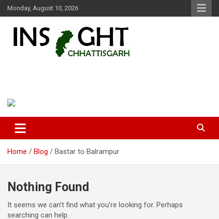
Skip
Monday, August 10, 2026
to
content
Insight Chhattisgarh
Chhattisgarh Latest News
Home
Blog
Bastar to Balrampur
Nothing Found
It seems we can’t find what you’re looking for. Perhaps
searching can help.