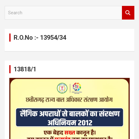
S
e
a
r
c
R.O.No :- 13954/34
h
13818/1