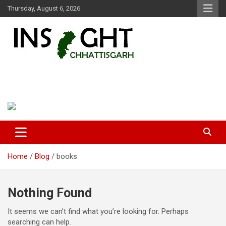
Skip
Thursday, August 6, 2026
to
content
Insight Chhattisgarh
Chhattisgarh Latest News
Home
Blog
books
Nothing Found
It seems we can’t find what you’re looking for. Perhaps
searching can help.