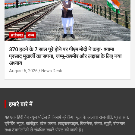
छत्तीसगढ़
राज्य
370 हटने के 7 साल पूरे होने पर पीएम मोदी ने कहा- श्यामा
प्रसाद मुखर्जी का सपना, जम्मू-कश्मीर और लद्दाख के लिए नया
अध्याय
August 6, 2026
News Desk
हमारे बारे में
यह एक हिंदी वेब न्यूज़ पोर्टल है जिसमें ब्रेकिंग न्यूज़ के अलावा राजनीति, प्रशासन,
ट्रेंडिंग न्यूज, बॉलीवुड, खेल जगत, लाइफस्टाइल, बिजनेस, सेहत, ब्यूटी, रोजगार
तथा टेक्नोलॉजी से संबंधित खबरें पोस्ट की जाती है।