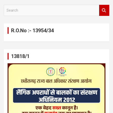
S
e
a
r
c
R.O.No :- 13954/34
h
13818/1