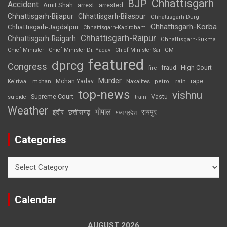
Chhattisgarh
BJP
Accident
Amit Shah
arrested
arrest
Chhattisgarh-Bijapur
Chhattisgarh-Bilaspur
Chhattisgarh-Durg
Chhattisgarh-Korba
Chhattisgarh-Jagdalpur
Chhattisgarh-Kabirdham
Chhattisgarh-Raipur
Chhattisgarh-Raigarh
Chhattisgarh-Sukma
CM
Chief Minister
Chief Minister Dr. Yadav
Chief Minister Sai
featured
dprcg
Congress
High Court
fire
fraud
Murder
rape
Mohan Yadav
Naxalites
rain
Kejriwal
mohan
petrol
top-news
vishnu
Supreme Court
Vastu
suicide
train
Weather
भोपाल
रायपुर
इंदौर
छत्तीसगढ़
मध्य प्रदेश
Categories
Categories
Calendar
AUGUST 2026