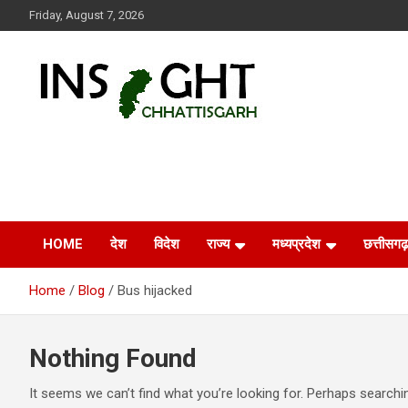
Skip
Friday, August 7, 2026
to
content
Insight Chhattisgarh
Chhattisgarh Latest News
HOME
देश
विदेश
राज्य
मध्यप्रदेश
छत्तीसगढ़
Home
Blog
Bus hijacked
Nothing Found
It seems we can’t find what you’re looking for. Perhaps searchi