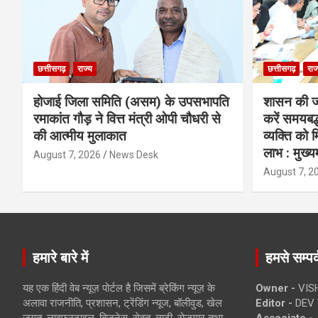
छत्तीसगढ़
राज्य
छत्तीसगढ़
राज
होजाई जिला समिति (असम) के उपसभापति
शासन की ज
रमाकांत गौड़ ने वित्त मंत्री ओपी चौधरी से
करें समयबद्
की आत्मीय मुलाकात
व्यक्ति को
लाभ : मुख्यम
August 7, 2026
News Desk
August 7, 2
हमारे बारे में
हमसे सम्पर्
यह एक हिंदी वेब न्यूज़ पोर्टल है जिसमें ब्रेकिंग न्यूज़ के
Owner -
VIS
अलावा राजनीति, प्रशासन, ट्रेंडिंग न्यूज, बॉलीवुड, खेल
Editor -
DEV 