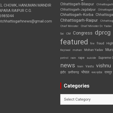
Chhattisgarh-Bilaspur
Chhattisgar
L CHOWK, HANUMAN MANDIR
Chhattisgarh-Jagdalpur
Chhattisga
APARA RAIPUR C.G.
Chhattisgarh-Korba
Chhattisga
6985044
Chhattisgarh-Raipur
ghtchhattisgarhnews@gmail.com
Chhattis
Chief Minister
Chief Minister Dr. Yadav
dprcg
Congress
CM
Sai
featured
High
fire
fraud
Mur
Mohan Yadav
Kejriwal
mohan
rape
Supreme 
rain
petrol
suicide
news
vishnu
Vastu
train
भोपाल
रायपुर
इंदौर
छत्तीसगढ़
मध्य प्रदेश
Categories
Categories