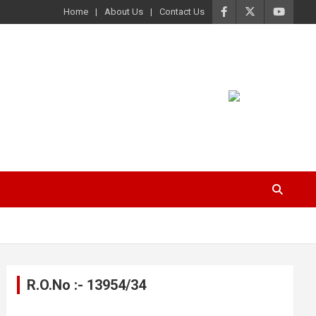
Home
About Us
Contact Us
R.O.No :- 13954/34