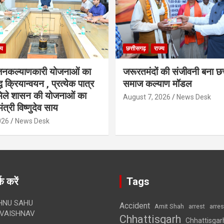
्य
छत्तीसगढ़
राज्य
नकल्याणकारी योजनाओं का
जरूरतमंदों की संजीवनी बना छत
ध क्रियान्वयन , प्रत्येक पात्र
समाज कल्याण मॉडल
 मिले शासन की योजनाओं का
August 7, 2026
News Desk
ंत्री विष्णुदेव साय
026
News Desk
क करें
Tags
HNU SAHU
Accident
Amit Shah
arre
arrest
VAISHNAV
Chhattisgarh
Chhattisgar