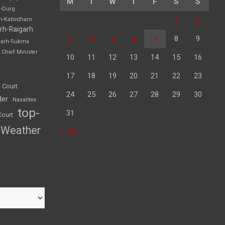
M
T
W
T
F
S
S
h-Durg
1
2
rh-Kabirdham
rh-Raigarh
3
4
5
6
7
8
9
garh-Sukma
Chief Minister
10
11
12
13
14
15
16
17
18
19
20
21
22
23
 Court
24
25
26
27
28
29
30
der
Naxalites
top-
31
Court
Weather
« Jul