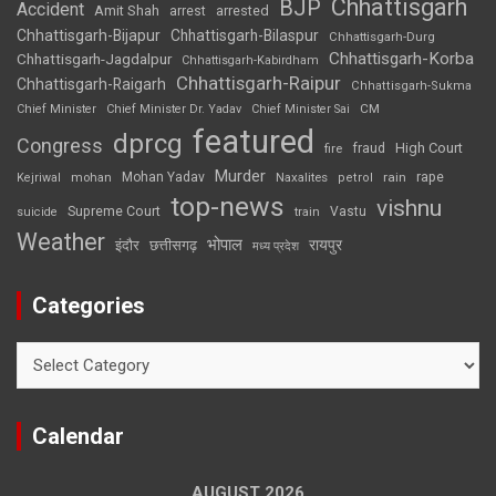
Chhattisgarh
BJP
Accident
Amit Shah
arrested
arrest
Chhattisgarh-Bijapur
Chhattisgarh-Bilaspur
Chhattisgarh-Durg
Chhattisgarh-Korba
Chhattisgarh-Jagdalpur
Chhattisgarh-Kabirdham
Chhattisgarh-Raipur
Chhattisgarh-Raigarh
Chhattisgarh-Sukma
CM
Chief Minister
Chief Minister Dr. Yadav
Chief Minister Sai
featured
dprcg
Congress
High Court
fire
fraud
Murder
rape
Mohan Yadav
Naxalites
rain
Kejriwal
mohan
petrol
top-news
vishnu
Supreme Court
Vastu
suicide
train
Weather
भोपाल
रायपुर
इंदौर
छत्तीसगढ़
मध्य प्रदेश
Categories
Categories
Calendar
AUGUST 2026