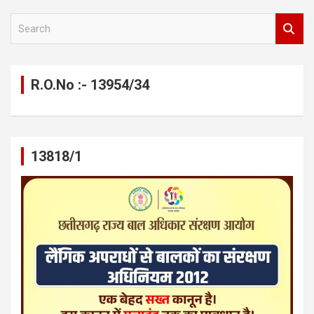
S
e
a
r
c
R.O.No :- 13954/34
h
13818/1