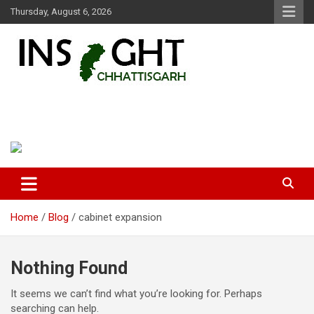
Skip
Thursday, August 6, 2026
to
content
Insight Chhattisgarh
Chhattisgarh Latest News
Home
Blog
cabinet expansion
Nothing Found
It seems we can’t find what you’re looking for. Perhaps
searching can help.