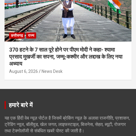
छत्तीसगढ़
राज्य
370 हटने के 7 साल पूरे होने पर पीएम मोदी ने कहा- श्यामा
प्रसाद मुखर्जी का सपना, जम्मू-कश्मीर और लद्दाख के लिए नया
अध्याय
August 6, 2026
News Desk
हमारे बारे में
यह एक हिंदी वेब न्यूज़ पोर्टल है जिसमें ब्रेकिंग न्यूज़ के अलावा राजनीति, प्रशासन,
ट्रेंडिंग न्यूज, बॉलीवुड, खेल जगत, लाइफस्टाइल, बिजनेस, सेहत, ब्यूटी, रोजगार
तथा टेक्नोलॉजी से संबंधित खबरें पोस्ट की जाती है।