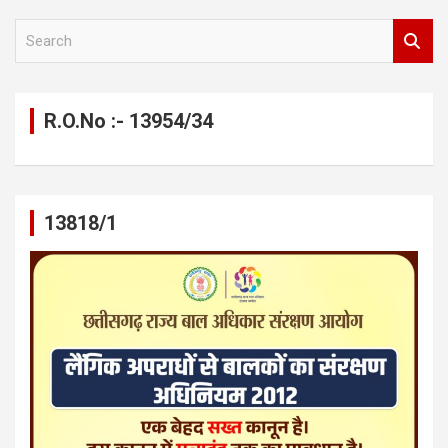
S
e
a
r
c
R.O.No :- 13954/34
h
13818/1