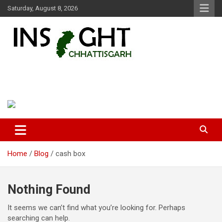
Skip
Saturday, August 8, 2026
to
content
Insight Chhattisgarh
Chhattisgarh Latest News
Home
Blog
cash box
Nothing Found
It seems we can’t find what you’re looking for. Perhaps
searching can help.