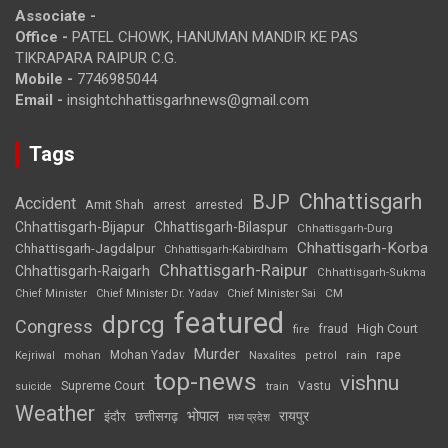
Associate -
Office -
PATEL CHOWK, HANUMAN MANDIR KE PAS
TIKRAPARA RAIPUR C.G.
Mobile -
7746985044
Email -
insightchhattisgarhnews@gmail.com
Tags
Chhattisgarh
BJP
Accident
Amit Shah
arrested
arrest
Chhattisgarh-Bijapur
Chhattisgarh-Bilaspur
Chhattisgarh-Durg
Chhattisgarh-Korba
Chhattisgarh-Jagdalpur
Chhattisgarh-Kabirdham
Chhattisgarh-Raipur
Chhattisgarh-Raigarh
Chhattisgarh-Sukma
CM
Chief Minister
Chief Minister Dr. Yadav
Chief Minister Sai
featured
dprcg
Congress
High Court
fire
fraud
Murder
rape
Mohan Yadav
Naxalites
rain
Kejriwal
mohan
petrol
top-news
vishnu
Supreme Court
Vastu
suicide
train
Weather
भोपाल
रायपुर
इंदौर
छत्तीसगढ़
मध्य प्रदेश