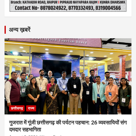
अन्य ख़बरें
छत्तीसगढ़
राज्य
गुजरात में गूंजी छत्तीसगढ़ की पर्यटन पहचान: 26 व्यवसायियों संग
दमदार सहभागिता