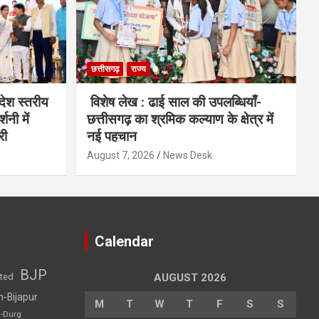
छत्तीसगढ़
राज्य
देश स्तरीय
विशेष लेख : ढाई साल की उपलब्धियाँ-
शनी में
छत्तीसगढ़ का श्रमिक कल्याण के क्षेत्र में
री
नई पहचान
August 7, 2026
News Desk
Calendar
BJP
sted
AUGUST 2026
h-Bijapur
M
T
W
T
F
S
S
h-Durg