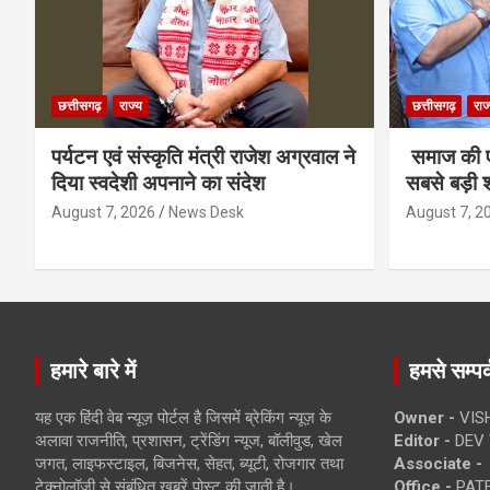
छत्तीसगढ़
राज्य
छत्तीसगढ़
राज
पर्यटन एवं संस्कृति मंत्री राजेश अग्रवाल ने
समाज की ए
दिया स्वदेशी अपनाने का संदेश
सबसे बड़ी श
August 7, 2026
News Desk
August 7, 2
हमारे बारे में
हमसे सम्पर्
यह एक हिंदी वेब न्यूज़ पोर्टल है जिसमें ब्रेकिंग न्यूज़ के
Owner -
VIS
अलावा राजनीति, प्रशासन, ट्रेंडिंग न्यूज, बॉलीवुड, खेल
Editor -
DEV 
जगत, लाइफस्टाइल, बिजनेस, सेहत, ब्यूटी, रोजगार तथा
Associate -
टेक्नोलॉजी से संबंधित खबरें पोस्ट की जाती है।
Office -
PATE