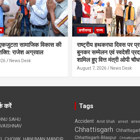
्य
छत्तीसगढ़
राज्य
कजुटता सामाजिक विकास की
राष्ट्रीय हथकरघा दिवस पर प्र
क्ति: राजेश अग्रवाल
बुनकर सम्मेलन एवं स्वदेशी प्रदर्
शामिल हुए वित्त मंत्री ओपी चौध
026
News Desk
August 7, 2026
News Desk
क करें
Tags
HNU SAHU
Accident
Amit Shah
arre
arrest
VAISHNAV
Chhattisgarh
Chhattisgar
Chhattisgarh-Bilaspur
Chhattisgar
L CHOWK, HANUMAN MANDIR