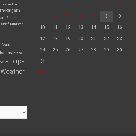
1
2
rh-Kabirdham
rh-Raigarh
3
4
5
6
7
8
9
garh-Sukma
Chief Minister
10
11
12
13
14
15
16
17
18
19
20
21
22
23
 Court
24
25
26
27
28
29
30
der
Naxalites
top-
31
Court
Weather
« Jul