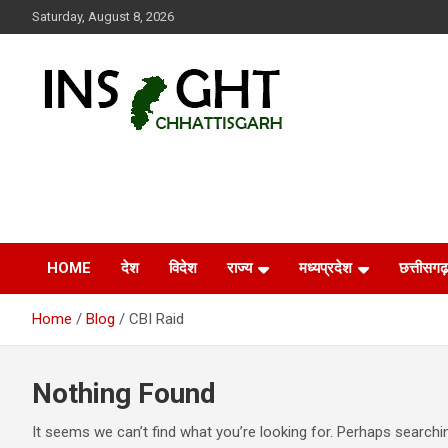
Skip
Saturday, August 8, 2026
to
content
Insight Chhattisgarh
Chhattisgarh Latest News
HOME
देश
विदेश
राज्य
मध्यप्रदेश
छत्तीसगढ़
Home
Blog
CBI Raid
Nothing Found
It seems we can’t find what you’re looking for. Perhaps searchi