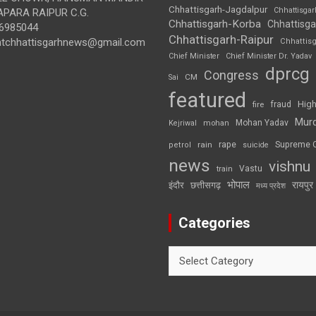
Chhattisgarh-Jagdalpur
Chhattisga
APARA RAIPUR C.G.
Chhattisgarh-Korba
Chhattisga
6985044
Chhattisgarh-Raipur
ghtchhattisgarhnews@gmail.com
Chhattis
Chief Minister
Chief Minister Dr. Yadav
dprcg
Congress
CM
Sai
featured
High
fire
fraud
Mur
Mohan Yadav
Kejriwal
mohan
rape
Supreme 
rain
petrol
suicide
news
vishnu
Vastu
train
भोपाल
रायपुर
इंदौर
छत्तीसगढ़
मध्य प्रदेश
Categories
Categories