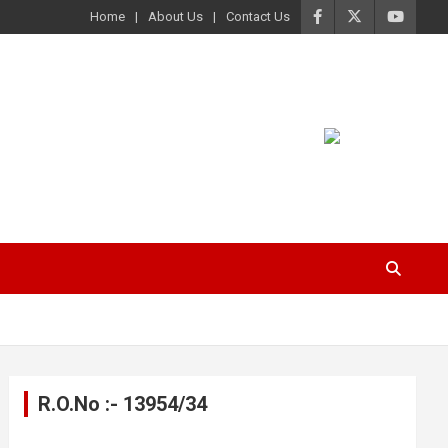
Home
About Us
Contact Us
R.O.No :- 13954/34