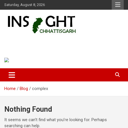
Skip
Saturday, August 8, 2026
to
content
Insight Chhattisgarh
Chhattisgarh Latest News
Home
Blog
complex
Nothing Found
It seems we can’t find what you’re looking for. Perhaps
searching can help.