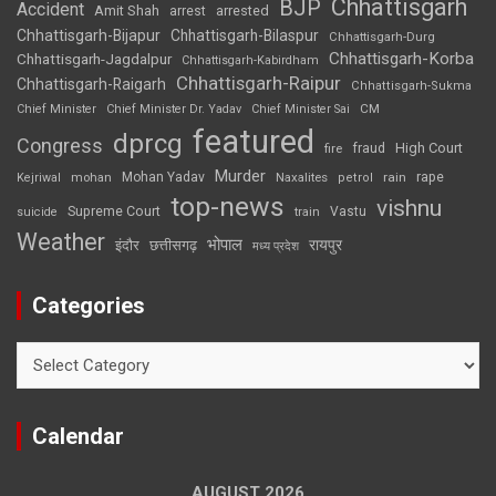
Chhattisgarh
BJP
Accident
Amit Shah
arrested
arrest
Chhattisgarh-Bijapur
Chhattisgarh-Bilaspur
Chhattisgarh-Durg
Chhattisgarh-Korba
Chhattisgarh-Jagdalpur
Chhattisgarh-Kabirdham
Chhattisgarh-Raipur
Chhattisgarh-Raigarh
Chhattisgarh-Sukma
CM
Chief Minister
Chief Minister Dr. Yadav
Chief Minister Sai
featured
dprcg
Congress
High Court
fire
fraud
Murder
rape
Mohan Yadav
Naxalites
rain
Kejriwal
mohan
petrol
top-news
vishnu
Supreme Court
Vastu
suicide
train
Weather
भोपाल
रायपुर
इंदौर
छत्तीसगढ़
मध्य प्रदेश
Categories
Categories
Calendar
AUGUST 2026