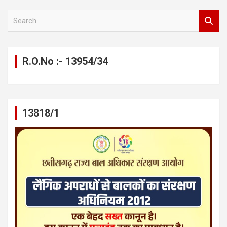
S
e
a
r
c
R.O.No :- 13954/34
h
13818/1