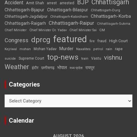
Chhattisgarh
BJP
Accident
Amit Shah
arrested
arrest
Chhattisgarh-Bijapur
Chhattisgarh-Bilaspur
Chhattisgarh-Durg
Chhattisgarh-Korba
Chhattisgarh-Jagdalpur
Chhattisgarh-Kabirdham
Chhattisgarh-Raipur
Chhattisgarh-Raigarh
Chhattisgarh-Sukma
CM
Chief Minister
Chief Minister Dr. Yadav
Chief Minister Sai
featured
dprcg
Congress
High Court
fire
fraud
Murder
rape
Mohan Yadav
Naxalites
rain
Kejriwal
mohan
petrol
top-news
vishnu
Supreme Court
Vastu
suicide
train
Weather
भोपाल
रायपुर
इंदौर
छत्तीसगढ़
मध्य प्रदेश
Categories
Categories
Calendar
AUGUST 2026