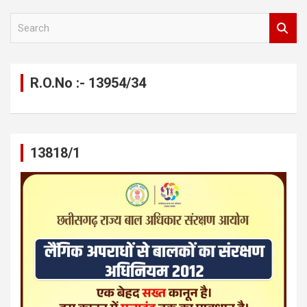
S
e
a
r
c
R.O.No :- 13954/34
h
13818/1