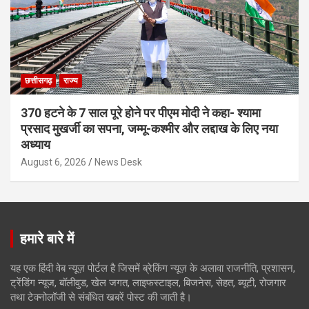
छत्तीसगढ़
राज्य
370 हटने के 7 साल पूरे होने पर पीएम मोदी ने कहा- श्यामा
प्रसाद मुखर्जी का सपना, जम्मू-कश्मीर और लद्दाख के लिए नया
अध्याय
August 6, 2026
News Desk
हमारे बारे में
यह एक हिंदी वेब न्यूज़ पोर्टल है जिसमें ब्रेकिंग न्यूज़ के अलावा राजनीति, प्रशासन,
ट्रेंडिंग न्यूज, बॉलीवुड, खेल जगत, लाइफस्टाइल, बिजनेस, सेहत, ब्यूटी, रोजगार
तथा टेक्नोलॉजी से संबंधित खबरें पोस्ट की जाती है।