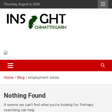
Skip
Thursday, August 6, 2026
to
content
Insight Chhattisgarh
Chhattisgarh Latest News
Home
Blog
employment sticks
Nothing Found
It seems we can’t find what you’re looking for. Perhaps
searching can help.