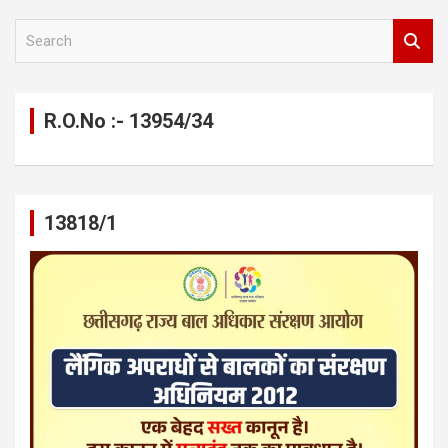
S
e
a
r
c
R.O.No :- 13954/34
h
13818/1