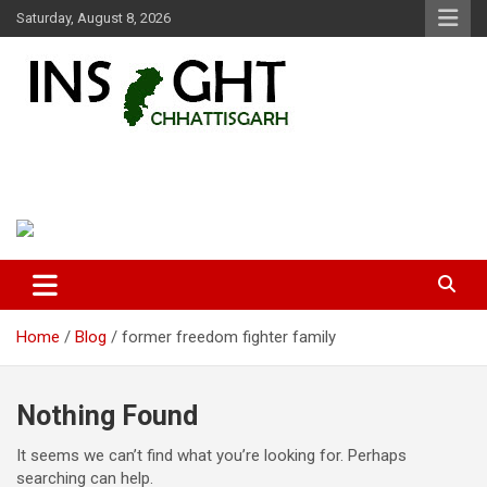
Skip
Saturday, August 8, 2026
to
content
Insight Chhattisgarh
Chhattisgarh Latest News
Home
Blog
former freedom fighter family
Nothing Found
It seems we can’t find what you’re looking for. Perhaps
searching can help.