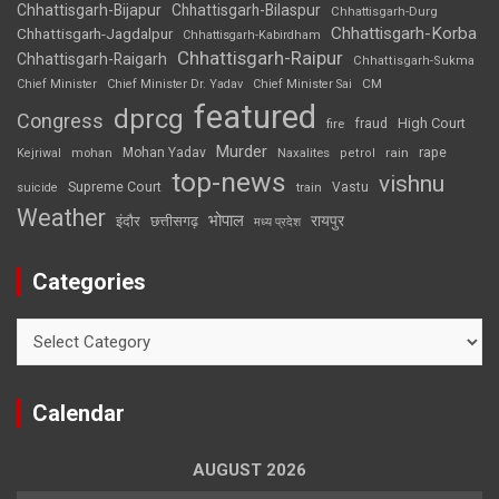
Chhattisgarh-Bijapur
Chhattisgarh-Bilaspur
Chhattisgarh-Durg
Chhattisgarh-Korba
Chhattisgarh-Jagdalpur
Chhattisgarh-Kabirdham
Chhattisgarh-Raipur
Chhattisgarh-Raigarh
Chhattisgarh-Sukma
CM
Chief Minister
Chief Minister Dr. Yadav
Chief Minister Sai
featured
dprcg
Congress
High Court
fire
fraud
Murder
rape
Mohan Yadav
Naxalites
rain
Kejriwal
mohan
petrol
top-news
vishnu
Supreme Court
Vastu
suicide
train
Weather
भोपाल
रायपुर
इंदौर
छत्तीसगढ़
मध्य प्रदेश
Categories
Categories
Calendar
AUGUST 2026