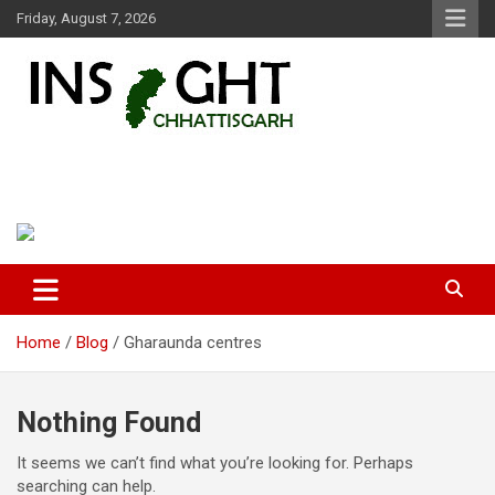
Skip
Friday, August 7, 2026
to
content
Insight Chhattisgarh
Chhattisgarh Latest News
Home
Blog
Gharaunda centres
Nothing Found
It seems we can’t find what you’re looking for. Perhaps
searching can help.