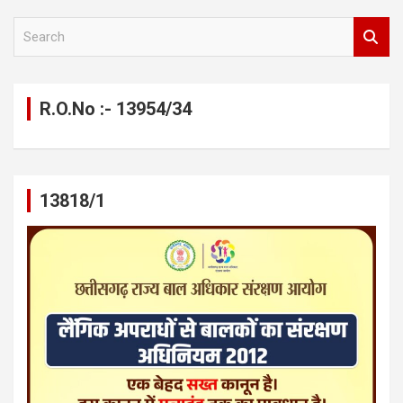
S
e
a
r
c
R.O.No :- 13954/34
h
13818/1