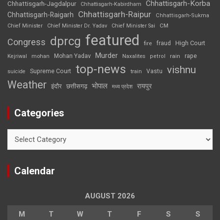
Chhattisgarh-Korba
Chhattisgarh-Jagdalpur
Chhattisgarh-Kabirdham
Chhattisgarh-Raipur
Chhattisgarh-Raigarh
Chhattisgarh-Sukma
CM
Chief Minister
Chief Minister Dr. Yadav
Chief Minister Sai
featured
dprcg
Congress
High Court
fire
fraud
Murder
rape
Mohan Yadav
Naxalites
rain
Kejriwal
mohan
petrol
top-news
vishnu
Supreme Court
Vastu
suicide
train
Weather
भोपाल
रायपुर
इंदौर
छत्तीसगढ़
मध्य प्रदेश
Categories
Categories
Calendar
AUGUST 2026
M
T
W
T
F
S
S