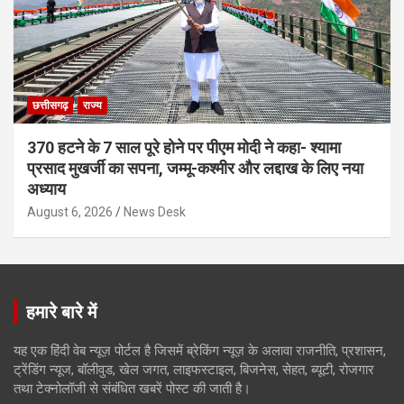
छत्तीसगढ़
राज्य
370 हटने के 7 साल पूरे होने पर पीएम मोदी ने कहा- श्यामा
प्रसाद मुखर्जी का सपना, जम्मू-कश्मीर और लद्दाख के लिए नया
अध्याय
August 6, 2026
News Desk
हमारे बारे में
यह एक हिंदी वेब न्यूज़ पोर्टल है जिसमें ब्रेकिंग न्यूज़ के अलावा राजनीति, प्रशासन,
ट्रेंडिंग न्यूज, बॉलीवुड, खेल जगत, लाइफस्टाइल, बिजनेस, सेहत, ब्यूटी, रोजगार
तथा टेक्नोलॉजी से संबंधित खबरें पोस्ट की जाती है।