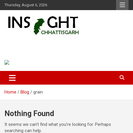
Skip
Thursday, August 6, 2026
to
content
Insight Chhattisgarh
Chhattisgarh Latest News
Home
Blog
grain
Nothing Found
It seems we can’t find what you’re looking for. Perhaps
searching can help.