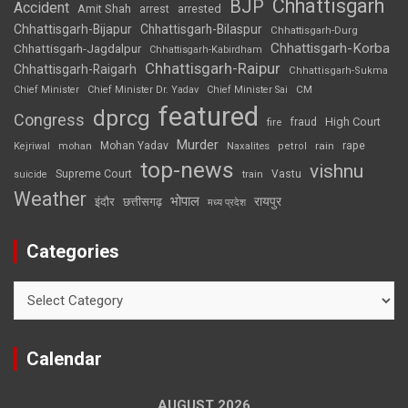
Chhattisgarh
BJP
Accident
Amit Shah
arrested
arrest
Chhattisgarh-Bijapur
Chhattisgarh-Bilaspur
Chhattisgarh-Durg
Chhattisgarh-Korba
Chhattisgarh-Jagdalpur
Chhattisgarh-Kabirdham
Chhattisgarh-Raipur
Chhattisgarh-Raigarh
Chhattisgarh-Sukma
CM
Chief Minister
Chief Minister Dr. Yadav
Chief Minister Sai
featured
dprcg
Congress
High Court
fire
fraud
Murder
rape
Mohan Yadav
Naxalites
rain
Kejriwal
mohan
petrol
top-news
vishnu
Supreme Court
Vastu
suicide
train
Weather
भोपाल
रायपुर
इंदौर
छत्तीसगढ़
मध्य प्रदेश
Categories
Categories
Calendar
AUGUST 2026