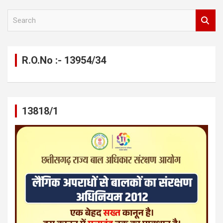
S
e
a
r
c
R.O.No :- 13954/34
h
13818/1