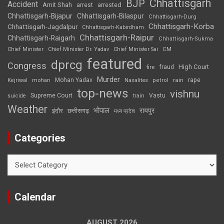
Chhattisgarh
BJP
Accident
Amit Shah
arrested
arrest
Chhattisgarh-Bijapur
Chhattisgarh-Bilaspur
Chhattisgarh-Durg
Chhattisgarh-Korba
Chhattisgarh-Jagdalpur
Chhattisgarh-Kabirdham
Chhattisgarh-Raipur
Chhattisgarh-Raigarh
Chhattisgarh-Sukma
CM
Chief Minister
Chief Minister Dr. Yadav
Chief Minister Sai
featured
dprcg
Congress
High Court
fire
fraud
Murder
rape
Mohan Yadav
Naxalites
rain
Kejriwal
mohan
petrol
top-news
vishnu
Supreme Court
Vastu
suicide
train
Weather
भोपाल
रायपुर
इंदौर
छत्तीसगढ़
मध्य प्रदेश
Categories
Categories
Calendar
AUGUST 2026