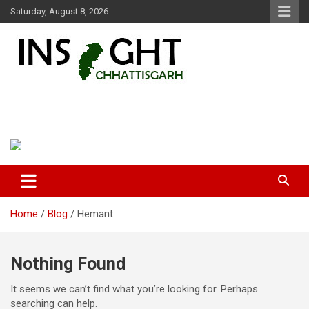
Skip
Saturday, August 8, 2026
to
content
Insight Chhattisgarh
Chhattisgarh Latest News
Home
Blog
Hemant
Nothing Found
It seems we can’t find what you’re looking for. Perhaps
searching can help.