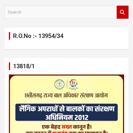
S
e
a
r
c
R.O.No :- 13954/34
h
13818/1