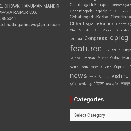
Chhattisgarh-Bilaspur
Chhattisgar
L CHOWK, HANUMAN MANDIR
Chhattisgarh-Jagdalpur
Chhattisga
APARA RAIPUR C.G.
Chhattisgarh-Korba
Chhattisga
6985044
Chhattisgarh-Raipur
ghtchhattisgarhnews@gmail.com
Chhattis
Chief Minister
Chief Minister Dr. Yadav
dprcg
Congress
CM
Sai
featured
High
fire
fraud
Mur
Mohan Yadav
Kejriwal
mohan
rape
Supreme 
rain
petrol
suicide
news
vishnu
Vastu
train
भोपाल
रायपुर
इंदौर
छत्तीसगढ़
मध्य प्रदेश
Categories
Categories