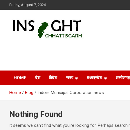
Skip
Friday, August 7, 2026
to
content
Insight Chhattisgarh
Chhattisgarh Latest News
HOME
देश
विदेश
राज्य
मध्यप्रदेश
छत्तीसगढ़
Home
Blog
Indore Municipal Corporation news
Nothing Found
It seems we can’t find what you’re looking for. Perhaps searchi