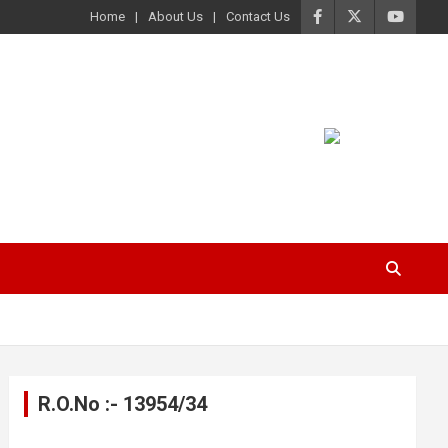
Home
About Us
Contact Us
R.O.No :- 13954/34