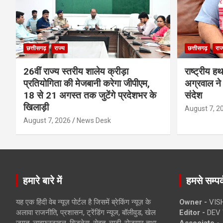
छत्तीसगढ़
राज्य
छत्तीसगढ़
राज
26वीं राज्य स्तरीय शालेय क्रीड़ा
राष्ट्रीय ह
प्रतियोगिता की मेजबानी करेगा जीपीएम,
अग्रवाल ने 
18 से 21 अगस्त तक जुटेंगे प्रदेशभर के
संदेश
खिलाड़ी
August 7, 2
August 7, 2026
News Desk
हमारे बारे में
हमसे सम्पर्
यह एक हिंदी वेब न्यूज़ पोर्टल है जिसमें ब्रेकिंग न्यूज़ के
Owner -
VIS
अलावा राजनीति, प्रशासन, ट्रेंडिंग न्यूज, बॉलीवुड, खेल
Editor -
DEV 