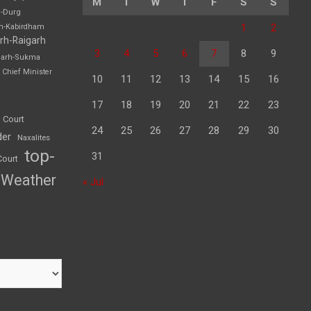
M
T
W
T
F
S
S
h-Durg
1
2
rh-Kabirdham
rh-Raigarh
3
4
5
6
7
8
9
garh-Sukma
Chief Minister
10
11
12
13
14
15
16
17
18
19
20
21
22
23
 Court
24
25
26
27
28
29
30
der
Naxalites
top-
31
Court
Weather
« Jul