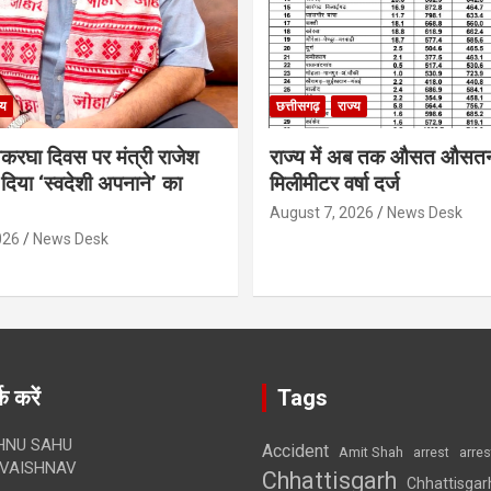
्य
छत्तीसगढ़
राज्य
थकरघा दिवस पर मंत्री राजेश
राज्य में अब तक औसत औसत
दिया ‘स्वदेशी अपनाने’ का
मिलीमीटर वर्षा दर्ज
August 7, 2026
News Desk
026
News Desk
क करें
Tags
HNU SAHU
Accident
Amit Shah
arre
arrest
VAISHNAV
Chhattisgarh
Chhattisgar