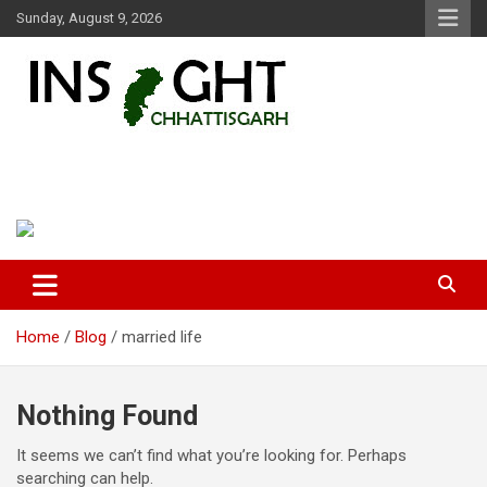
Skip
Sunday, August 9, 2026
to
content
Insight Chhattisgarh
Chhattisgarh Latest News
Home
Blog
married life
Nothing Found
It seems we can’t find what you’re looking for. Perhaps
searching can help.