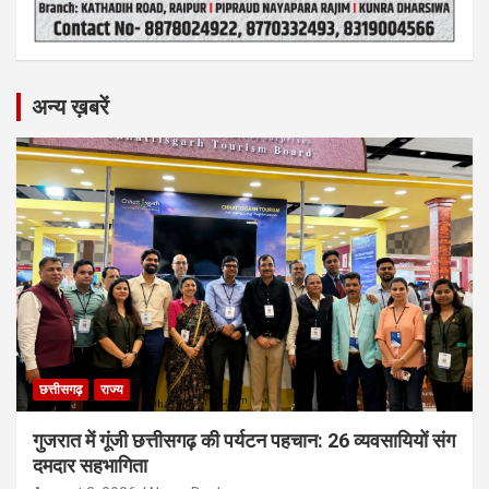
अन्य ख़बरें
छत्तीसगढ़
राज्य
गुजरात में गूंजी छत्तीसगढ़ की पर्यटन पहचान: 26 व्यवसायियों संग
दमदार सहभागिता