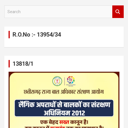
S
e
a
r
c
R.O.No :- 13954/34
h
13818/1