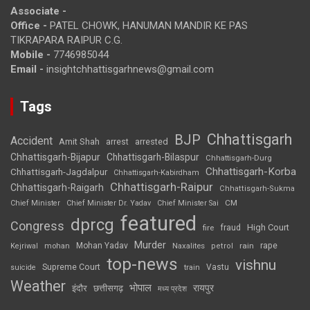
Associate -
Office -
PATEL CHOWK, HANUMAN MANDIR KE PAS
TIKRAPARA RAIPUR C.G.
Mobile -
7746985044
Email -
insightchhattisgarhnews@gmail.com
Tags
Chhattisgarh
BJP
Accident
Amit Shah
arrested
arrest
Chhattisgarh-Bijapur
Chhattisgarh-Bilaspur
Chhattisgarh-Durg
Chhattisgarh-Korba
Chhattisgarh-Jagdalpur
Chhattisgarh-Kabirdham
Chhattisgarh-Raipur
Chhattisgarh-Raigarh
Chhattisgarh-Sukma
CM
Chief Minister
Chief Minister Dr. Yadav
Chief Minister Sai
featured
dprcg
Congress
High Court
fire
fraud
Murder
rape
Mohan Yadav
Naxalites
rain
Kejriwal
mohan
petrol
top-news
vishnu
Supreme Court
Vastu
suicide
train
Weather
भोपाल
रायपुर
इंदौर
छत्तीसगढ़
मध्य प्रदेश