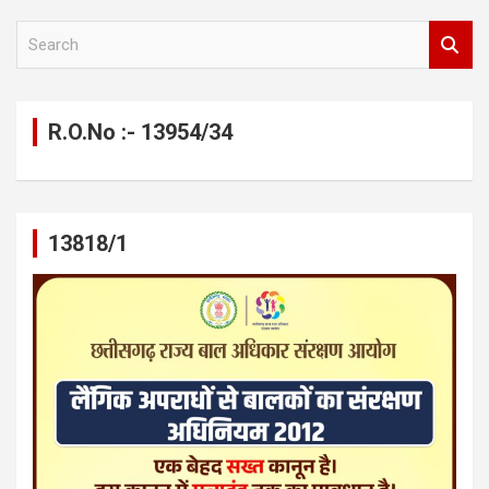
S
e
a
r
c
R.O.No :- 13954/34
h
13818/1