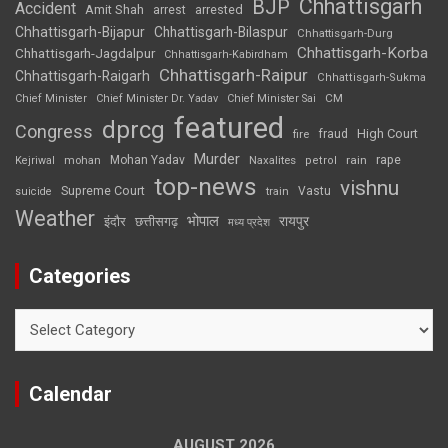
Chhattisgarh
BJP
Accident
Amit Shah
arrested
arrest
Chhattisgarh-Bijapur
Chhattisgarh-Bilaspur
Chhattisgarh-Durg
Chhattisgarh-Korba
Chhattisgarh-Jagdalpur
Chhattisgarh-Kabirdham
Chhattisgarh-Raipur
Chhattisgarh-Raigarh
Chhattisgarh-Sukma
CM
Chief Minister
Chief Minister Dr. Yadav
Chief Minister Sai
featured
dprcg
Congress
High Court
fire
fraud
Murder
rape
Mohan Yadav
Naxalites
rain
Kejriwal
mohan
petrol
top-news
vishnu
Supreme Court
Vastu
suicide
train
Weather
भोपाल
रायपुर
इंदौर
छत्तीसगढ़
मध्य प्रदेश
Categories
Categories
Calendar
AUGUST 2026