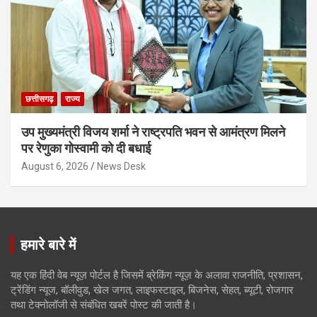
छत्तीसगढ़
राज्य
उप मुख्यमंत्री विजय शर्मा ने राष्ट्रपति भवन से आमंत्रण मिलने
पर रेणुका गोस्वामी को दी बधाई
August 6, 2026
News Desk
हमारे बारे में
यह एक हिंदी वेब न्यूज़ पोर्टल है जिसमें ब्रेकिंग न्यूज़ के अलावा राजनीति, प्रशासन,
ट्रेंडिंग न्यूज, बॉलीवुड, खेल जगत, लाइफस्टाइल, बिजनेस, सेहत, ब्यूटी, रोजगार
तथा टेक्नोलॉजी से संबंधित खबरें पोस्ट की जाती है।