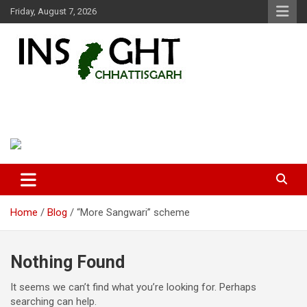
Skip
Friday, August 7, 2026
to
content
Insight Chhattisgarh
Chhattisgarh Latest News
Home
Blog
“More Sangwari” scheme
Nothing Found
It seems we can’t find what you’re looking for. Perhaps
searching can help.