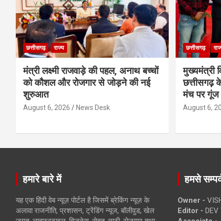
छत्तीसगढ़
राज्य
छत्तीसगढ़
राज
मंत्री लक्ष्मी राजवाड़े की पहल, अनाथ बच्चों
मुख्यमंत्री व
को कौशल और रोजगार से जोड़ने की नई
छत्तीसगढ़ के
शुरुआत
मंच पर गूंज
August 6, 2026
News Desk
August 6, 2
हमारे बारे में
हमसे सम्पर्
यह एक हिंदी वेब न्यूज़ पोर्टल है जिसमें ब्रेकिंग न्यूज़ के
Owner -
VIS
अलावा राजनीति, प्रशासन, ट्रेंडिंग न्यूज, बॉलीवुड, खेल
Editor -
DEV 