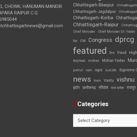
Chhattisgarh-Bilaspur
Chhattisgar
L CHOWK, HANUMAN MANDIR
Chhattisgarh-Jagdalpur
Chhattisga
APARA RAIPUR C.G.
Chhattisgarh-Korba
Chhattisga
6985044
Chhattisgarh-Raipur
ghtchhattisgarhnews@gmail.com
Chhattis
Chief Minister
Chief Minister Dr. Yadav
dprcg
Congress
CM
Sai
featured
High
fire
fraud
Mur
Mohan Yadav
Kejriwal
mohan
rape
Supreme 
rain
petrol
suicide
news
vishnu
Vastu
train
भोपाल
रायपुर
इंदौर
छत्तीसगढ़
मध्य प्रदेश
Categories
Categories