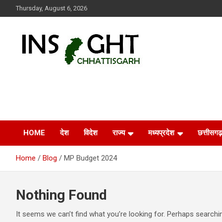
Skip
Thursday, August 6, 2026
to
content
Insight Chhattisgarh
Chhattisgarh Latest News
HOME
देश
विदेश
राज्य
मध्यप्रदेश
छत्तीसगढ़
Home
Blog
MP Budget 2024
Nothing Found
It seems we can’t find what you’re looking for. Perhaps searchi