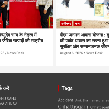
्य
छत्तीसगढ़
राज्य
िष्णुदेव साय के नेतृत्व में
पीएम जनमन आवास योजना : कु
 जैविक उत्पादों की राष्ट्रीय
की पक्के आवास का सपना हुआ प
सुरक्षित और सम्मानजनक जीव
026
News Desk
August 6, 2026
News Desk
क करें
Tags
HNU SAHU
Accident
Amit Shah
arre
arrest
VAISHNAV
Chhattisgarh
Chhattisgar