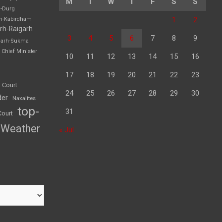
M
T
W
T
F
S
S
h-Durg
1
2
rh-Kabirdham
rh-Raigarh
3
4
5
6
7
8
9
garh-Sukma
Chief Minister
10
11
12
13
14
15
16
17
18
19
20
21
22
23
 Court
24
25
26
27
28
29
30
der
Naxalites
top-
31
Court
Weather
« Jul