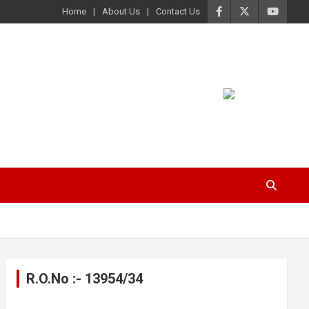
Home
About Us
Contact Us
R.O.No :- 13954/34