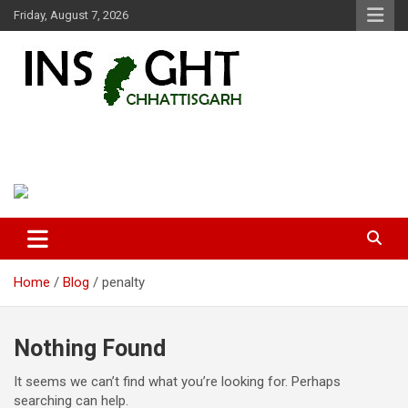
Skip
Friday, August 7, 2026
to
content
Insight Chhattisgarh
Chhattisgarh Latest News
Home
Blog
penalty
Nothing Found
It seems we can’t find what you’re looking for. Perhaps
searching can help.