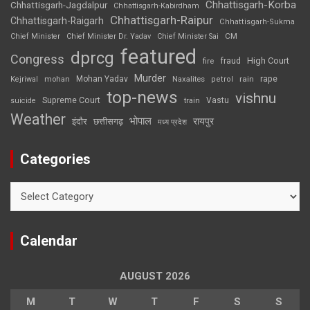
Chhattisgarh-Korba
Chhattisgarh-Jagdalpur
Chhattisgarh-Kabirdham
Chhattisgarh-Raipur
Chhattisgarh-Raigarh
Chhattisgarh-Sukma
CM
Chief Minister
Chief Minister Dr. Yadav
Chief Minister Sai
featured
dprcg
Congress
High Court
fire
fraud
Murder
rape
Mohan Yadav
Naxalites
rain
Kejriwal
mohan
petrol
top-news
vishnu
Supreme Court
Vastu
suicide
train
Weather
भोपाल
रायपुर
इंदौर
छत्तीसगढ़
मध्य प्रदेश
Categories
Categories
Calendar
AUGUST 2026
M
T
W
T
F
S
S