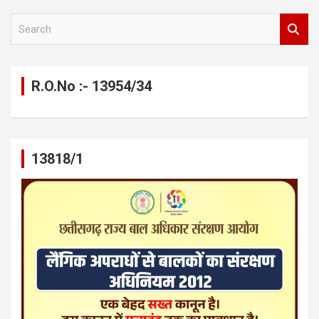
S
e
a
r
c
R.O.No :- 13954/34
h
13818/1