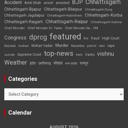
Chhattisgarh
BJP
Accident
Amit Shah
arrested
arrest
Chhattisgarh-Bijapur
Chhattisgarh-Bilaspur
Chhattisgarh-Durg
Chhattisgarh-Korba
Chhattisgarh-Jagdalpur
Chhattisgarh-Kabirdham
Chhattisgarh-Raipur
Chhattisgarh-Raigarh
Chhattisgarh-Sukma
CM
Chief Minister
Chief Minister Dr. Yadav
Chief Minister Sai
featured
dprcg
Congress
High Court
fire
fraud
Murder
rape
Mohan Yadav
Naxalites
rain
Kejriwal
mohan
petrol
top-news
vishnu
Supreme Court
Vastu
suicide
train
Weather
भोपाल
रायपुर
इंदौर
छत्तीसगढ़
मध्य प्रदेश
Categories
Categories
Calendar
AUGUST 2026