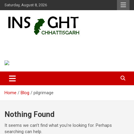
Skip
Saturday, August 8, 2026
to
content
Insight Chhattisgarh
Chhattisgarh Latest News
Home
Blog
pilgrimage
Nothing Found
It seems we can’t find what you’re looking for. Perhaps
searching can help.