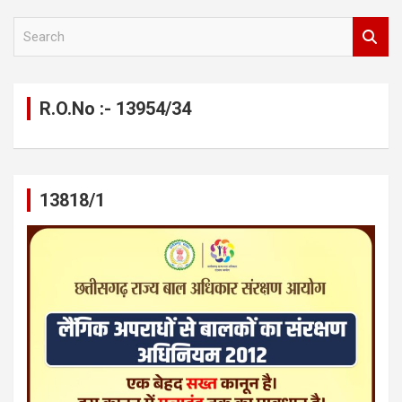
S
e
a
r
c
R.O.No :- 13954/34
h
13818/1