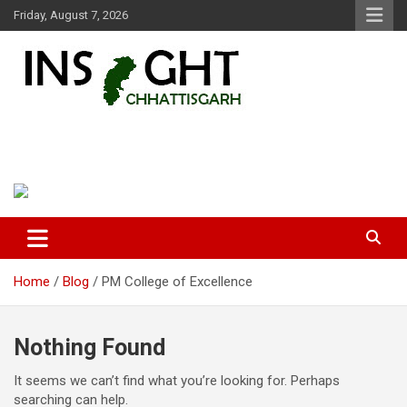
Skip
Friday, August 7, 2026
to
content
Insight Chhattisgarh
Chhattisgarh Latest News
Home
Blog
PM College of Excellence
Nothing Found
It seems we can’t find what you’re looking for. Perhaps
searching can help.