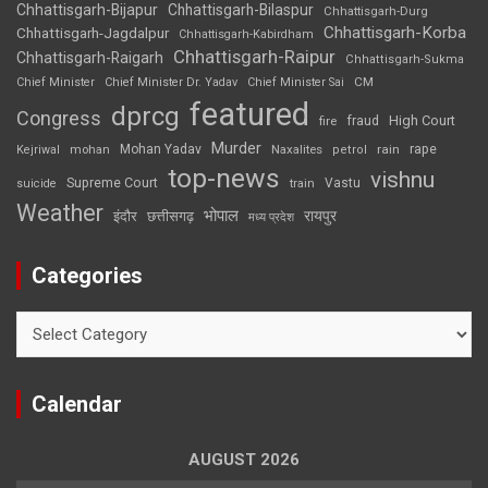
Chhattisgarh-Bijapur
Chhattisgarh-Bilaspur
Chhattisgarh-Durg
Chhattisgarh-Korba
Chhattisgarh-Jagdalpur
Chhattisgarh-Kabirdham
Chhattisgarh-Raipur
Chhattisgarh-Raigarh
Chhattisgarh-Sukma
CM
Chief Minister
Chief Minister Dr. Yadav
Chief Minister Sai
featured
dprcg
Congress
High Court
fire
fraud
Murder
rape
Mohan Yadav
Naxalites
rain
Kejriwal
mohan
petrol
top-news
vishnu
Supreme Court
Vastu
suicide
train
Weather
भोपाल
रायपुर
इंदौर
छत्तीसगढ़
मध्य प्रदेश
Categories
Categories
Calendar
AUGUST 2026