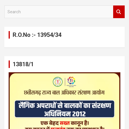
S
e
a
r
c
R.O.No :- 13954/34
h
13818/1