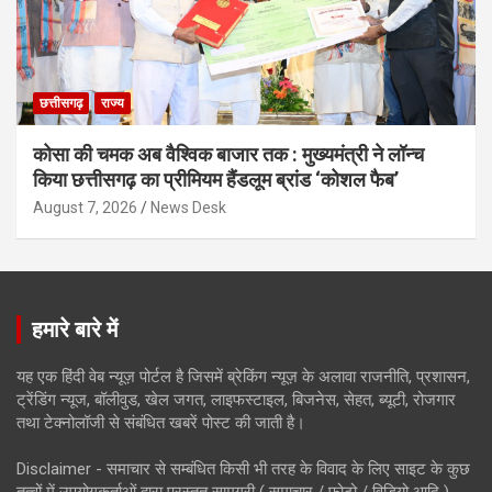
छत्तीसगढ़
राज्य
कोसा की चमक अब वैश्विक बाजार तक : मुख्यमंत्री ने लॉन्च
किया छत्तीसगढ़ का प्रीमियम हैंडलूम ब्रांड ‘कोशल फैब’
August 7, 2026
News Desk
हमारे बारे में
यह एक हिंदी वेब न्यूज़ पोर्टल है जिसमें ब्रेकिंग न्यूज़ के अलावा राजनीति, प्रशासन,
ट्रेंडिंग न्यूज, बॉलीवुड, खेल जगत, लाइफस्टाइल, बिजनेस, सेहत, ब्यूटी, रोजगार
तथा टेक्नोलॉजी से संबंधित खबरें पोस्ट की जाती है।
Disclaimer - समाचार से सम्बंधित किसी भी तरह के विवाद के लिए साइट के कुछ
तत्वों में उपयोगकर्ताओं द्वारा प्रस्तुत सामग्री ( समाचार / फोटो / विडियो आदि )