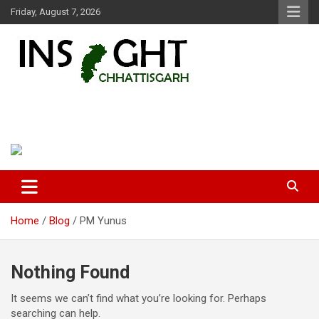
Skip
Friday, August 7, 2026
to
content
Insight Chhattisgarh
Chhattisgarh Latest News
Home
Blog
PM Yunus
Nothing Found
It seems we can’t find what you’re looking for. Perhaps
searching can help.