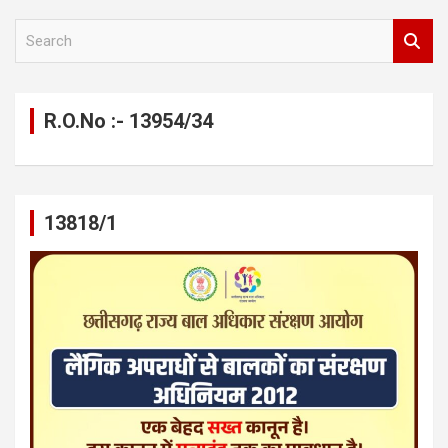
S
e
a
r
c
R.O.No :- 13954/34
h
13818/1