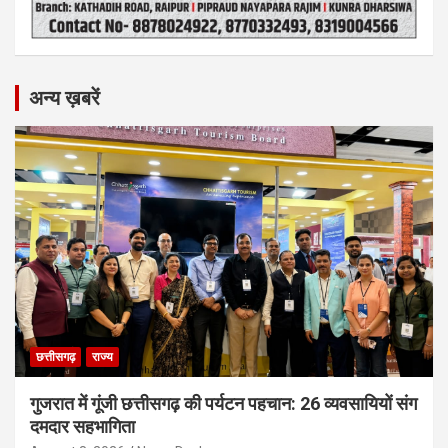
अन्य ख़बरें
छत्तीसगढ़
राज्य
गुजरात में गूंजी छत्तीसगढ़ की पर्यटन पहचान: 26 व्यवसायियों संग
दमदार सहभागिता