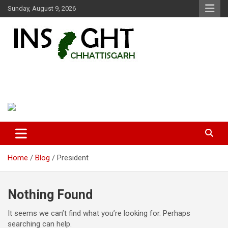
Skip
Sunday, August 9, 2026
to
content
Insight Chhattisgarh
Chhattisgarh Latest News
Home
Blog
President
Nothing Found
It seems we can’t find what you’re looking for. Perhaps
searching can help.