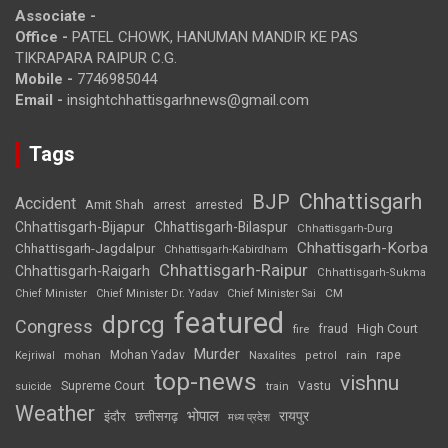
Associate -
Office -
PATEL CHOWK, HANUMAN MANDIR KE PAS
TIKRAPARA RAIPUR C.G.
Mobile -
7746985044
Email -
insightchhattisgarhnews@gmail.com
Tags
Chhattisgarh
BJP
Accident
Amit Shah
arrested
arrest
Chhattisgarh-Bijapur
Chhattisgarh-Bilaspur
Chhattisgarh-Durg
Chhattisgarh-Korba
Chhattisgarh-Jagdalpur
Chhattisgarh-Kabirdham
Chhattisgarh-Raipur
Chhattisgarh-Raigarh
Chhattisgarh-Sukma
CM
Chief Minister
Chief Minister Dr. Yadav
Chief Minister Sai
featured
dprcg
Congress
High Court
fire
fraud
Murder
rape
Mohan Yadav
Naxalites
rain
Kejriwal
mohan
petrol
top-news
vishnu
Supreme Court
Vastu
suicide
train
Weather
भोपाल
रायपुर
इंदौर
छत्तीसगढ़
मध्य प्रदेश