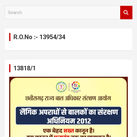
S
e
a
r
c
R.O.No :- 13954/34
h
13818/1