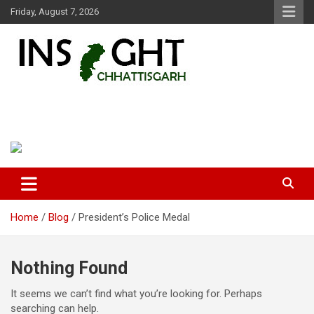
Skip
Friday, August 7, 2026
to
content
Insight Chhattisgarh
Chhattisgarh Latest News
Home
Blog
President’s Police Medal
Nothing Found
It seems we can’t find what you’re looking for. Perhaps
searching can help.