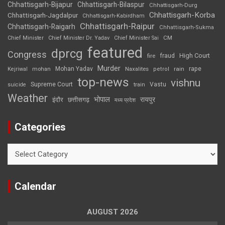
Chhattisgarh-Bijapur
Chhattisgarh-Bilaspur
Chhattisgarh-Durg
Chhattisgarh-Korba
Chhattisgarh-Jagdalpur
Chhattisgarh-Kabirdham
Chhattisgarh-Raipur
Chhattisgarh-Raigarh
Chhattisgarh-Sukma
CM
Chief Minister
Chief Minister Dr. Yadav
Chief Minister Sai
featured
dprcg
Congress
High Court
fire
fraud
Murder
rape
Mohan Yadav
Naxalites
rain
Kejriwal
mohan
petrol
top-news
vishnu
Supreme Court
Vastu
suicide
train
Weather
भोपाल
रायपुर
इंदौर
छत्तीसगढ़
मध्य प्रदेश
Categories
Categories
Calendar
AUGUST 2026