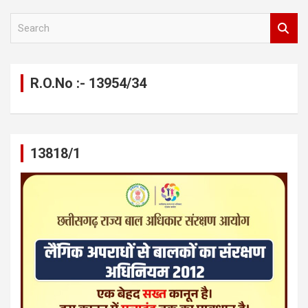
S
e
a
r
c
R.O.No :- 13954/34
h
13818/1